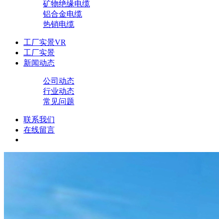
矿物绝缘电缆
铝合金电缆
热销电缆
工厂实景VR
工厂实景
新闻动态
公司动态
行业动态
常见问题
联系我们
在线留言