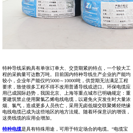
特种导线采购具有单张订单大、交货期紧的特点，一个较大工
程的采购量可达数万吨。目前国内特种导线生产企业的产能均
较小，企业年产能仅约5000～10000吨，供货期无法满足工程
要求，致使很多工程不得不改用普通导线或进口。环保电缆应
用已成国际趋势，我国北京、上海等重点城市已明确规定：重
要建筑禁止使用聚氯乙烯电线电缆，以避免火灾发生时大量浓
烟、氯气，造成更多人员伤亡，采用无卤低烟交联聚烯烃绝缘
电线电缆已成为这些地区的地方法规。随着环保意识的增强，
这类线缆的应用会增加。
特种电缆
是具有特殊用途，可用于特定场合的电缆。“电缆宝