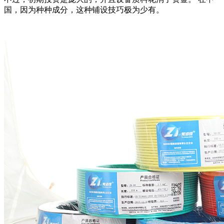
国，因为种种成分，这种铺设技巧极为少有。