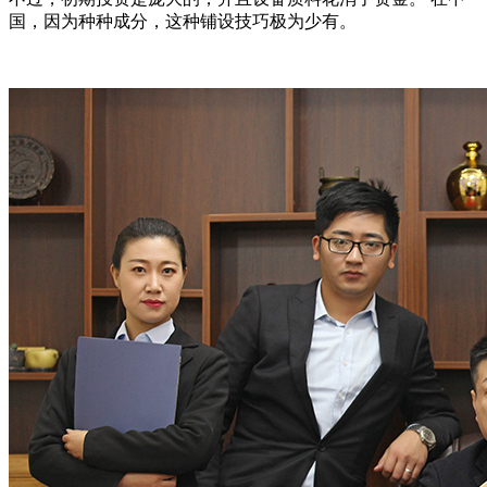
国，因为种种成分，这种铺设技巧极为少有。