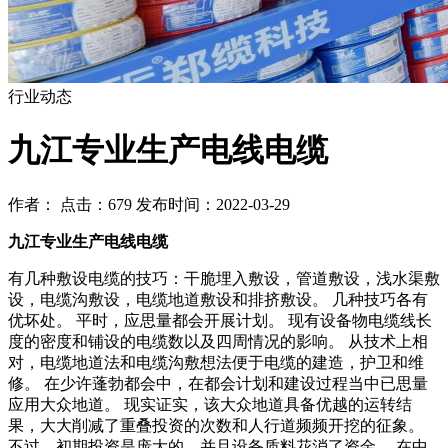
行业动态
九江专业生产电线电缆
作者： 点击：679 发布时间：2022-03-29
九江专业生产电线电缆
有几种敷设电缆的技巧：干脆埋入敷设，管道敷设，浅水渠敷
设，电缆沟敷设，电缆地道敷设和排挤敷设。 几种技巧各有
优坏处。 平时，应思量都会开展计划。 现有设备物电缆线长
度的密度和铺设的电缆数以及四周情况的影响。 从技术上相
对，电缆地道法和电缆沟敷想法便于电缆的建造，护卫和维
修。 在少许蓬勃都会中，在都会计划和建设过程当中已思量
应用大众地道。 现实证实，该大众地道具备优越的运转结
果，大大削减了重叠投资的次数和人行道频频开挖的征象。
不过，初期投资是庞大的，并且设备质料花消了资金。 在中