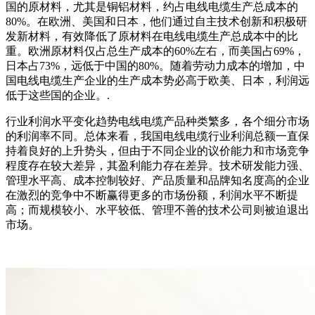
国的原材料，尤其是铜铝材料，约占电线电缆生产总成本的
80%。在欧洲、美国和日本，他们通过自主技术创新和积极研
发新材料，有效降低了原材料在电线电缆生产总成本中的比
重。欧洲原材料仅占总生产成本的60%左右，而美国占69%，
日本占73%，远低于中国的80%。随着劳动力成本的增加，中
国电线电缆生产企业的生产成本势必高于欧美、日本，利润远
低于这些国的企业。.
行业利润水平变化趋势电线电缆产品种类繁多，各个细分市场
的利润率不同。总体来看，我国电线电缆行业利润总额一直保
持着良好的上升势头，但由于不同企业的议价能力和市场竞争
程度存在较大差异，其盈利能力存在差异。技术研发能力强、
管理水平高、成本控制较好、产品质量和品牌知名度高的企业
在激烈的竞争中不断赢得更多的市场份额，利润水平不断提
高；而规模较小、水平较低、管理不善的技术公司则被迫退出
市场。