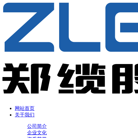
网站首页
关于我们
公司简介
企业文化