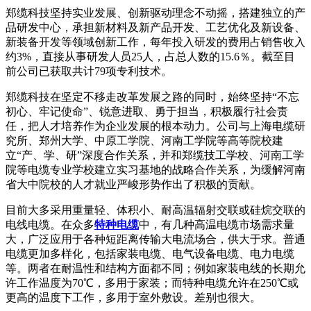
郑缆科技坚持实业发展、创新驱动理念不动摇，搭建独立的产
品研发中心，承担新材料及新产品开发、工艺优化及新设备、
新装备开发等领域创新工作，每年投入研发的费用占销售收入
约3%，直接从事研发人员25人，占总人数的15.6％。截至目
前公司已获取共计79项专利技术。
郑缆科技在坚定不移走改革发展之路的同时，始终坚持“不忘
初心、牢记使命”、锐意进取、勇于担当，积极履行社会责
任，把人才培养作为企业发展的根本动力。公司与上海电缆研
究所、郑州大学、中原工学院、河南工学院等高等院校建
立“产、学、研”深度合作关系，并和郑缆技工学校、河南工学
院等电缆专业学校建立实习基地的战略合作关系，为缓解河南
省大中院校的人才就业严峻形势作出了积极的贡献。
目前大多采用重量轻、体积小、耐高温辐射交联或硅烷交联的
电线电缆。在众多
特种电缆
中，有几种高温电缆市场需求量
大，广泛应用于各种短距离传输大电流场合，供大于求。普通
电缆更加多样化，包括家装电缆、电气设备电缆、电力电缆
等。两者在耐温性和结构方面都不同；例如家装电线的长期允
许工作温度为70℃，多用于家装；而特种电缆允许在250℃或
更高的温度下工作，多用于室外敷设。差别也很大。