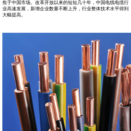
焦于中国市场。改革开放以来的短短几十年，中国电线电缆行
业高速发展，新增企业数量不断上升，行业整体技术水平得到
大幅提高。