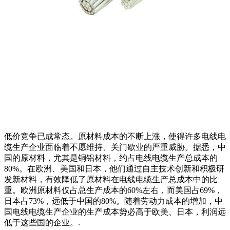
低价竞争已成常态。原材料成本的不断上涨，使得许多电线电
缆生产企业面临着不愿维持、关门歇业的严重威胁。据悉，中
国的原材料，尤其是铜铝材料，约占电线电缆生产总成本的
80%。在欧洲、美国和日本，他们通过自主技术创新和积极研
发新材料，有效降低了原材料在电线电缆生产总成本中的比
重。欧洲原材料仅占总生产成本的60%左右，而美国占69%，
日本占73%，远低于中国的80%。随着劳动力成本的增加，中
国电线电缆生产企业的生产成本势必高于欧美、日本，利润远
低于这些国的企业。.