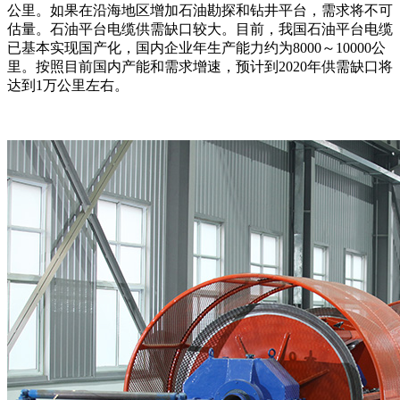
公里。如果在沿海地区增加石油勘探和钻井平台，需求将不可
估量。石油平台电缆供需缺口较大。目前，我国石油平台电缆
已基本实现国产化，国内企业年生产能力约为8000～10000公
里。按照目前国内产能和需求增速，预计到2020年供需缺口将
达到1万公里左右。