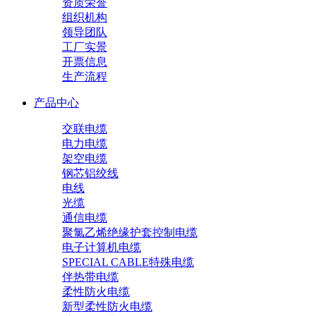
资质荣誉
组织机构
领导团队
工厂实景
开票信息
生产流程
产品中心
交联电缆
电力电缆
架空电缆
钢芯铝绞线
电线
光缆
通信电缆
聚氯乙烯绝缘护套控制电缆
电子计算机电缆
SPECIAL CABLE特殊电缆
伴热带电缆
柔性防火电缆
新型柔性防火电缆