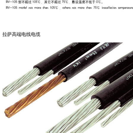
拉萨高端电线电缆