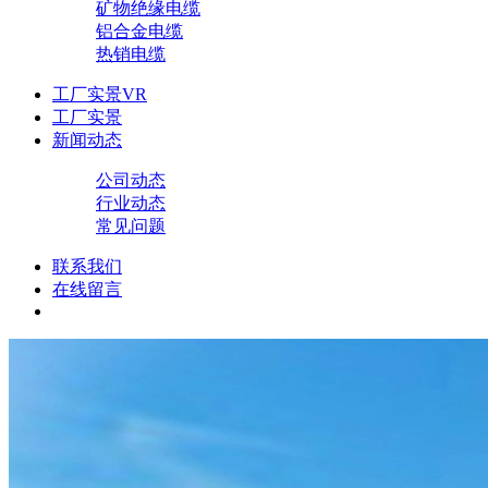
矿物绝缘电缆
铝合金电缆
热销电缆
工厂实景VR
工厂实景
新闻动态
公司动态
行业动态
常见问题
联系我们
在线留言