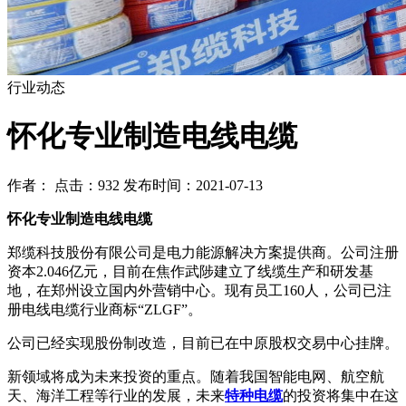
行业动态
怀化专业制造电线电缆
作者： 点击：932 发布时间：2021-07-13
怀化专业制造电线电缆
郑缆科技股份有限公司是电力能源解决方案提供商。公司注册
资本2.046亿元，目前在焦作武陟建立了线缆生产和研发基
地，在郑州设立国内外营销中心。现有员工160人，公司已注
册电线电缆行业商标“ZLGF”。
公司已经实现股份制改造，目前已在中原股权交易中心挂牌。
新领域将成为未来投资的重点。随着我国智能电网、航空航
天、海洋工程等行业的发展，未来
特种电缆
的投资将集中在这