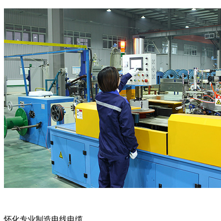
怀化专业制造电线电缆