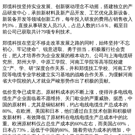
郑缆科技坚持实业发展、创新驱动理念不动摇，搭建独立的产
品研发中心，承担新材料及新产品开发、工艺优化及新设备、
新装备开发等领域创新工作，每年投入研发的费用占销售收入
约3%，直接从事研发人员25人，占总人数的15.6％。截至目
前公司已获取共计79项专利技术。
郑缆科技在坚定不移走改革发展之路的同时，始终坚持“不忘
初心、牢记使命”、锐意进取、勇于担当，积极履行社会责
任，把人才培养作为企业发展的根本动力。公司与上海电缆研
究所、郑州大学、中原工学院、河南工学院等高等院校建
立“产、学、研”深度合作关系，并和郑缆技工学校、河南工学
院等电缆专业学校建立实习基地的战略合作关系，为缓解河南
省大中院校的人才就业严峻形势作出了积极的贡献。
低价竞争已成常态。原材料成本的不断上涨，使得许多电线电
缆生产企业面临着不愿维持、关门歇业的严重威胁。据悉，中
国的原材料，尤其是铜铝材料，约占电线电缆生产总成本的
80%。在欧洲、美国和日本，他们通过自主技术创新和积极研
发新材料，有效降低了原材料在电线电缆生产总成本中的比
重。欧洲原材料仅占总生产成本的60%左右，而美国占69%，
日本占73%，远低于中国的80%。随着劳动力成本的增加，中