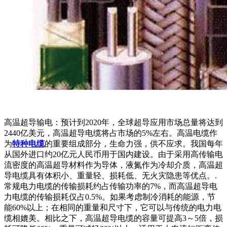
高温超导输电：预计到2020年，全球超导应用市场总量将达到
2440亿美元，高温超导电缆将占市场的5%左右。高温电缆作
为
特种电缆
的重要组成部分，生命力强，供不应求。我国每年
从国外进口约20亿元人民币用于国内建设。由于采用高传输电
流密度的高温超导材料作为导体，液氮作为冷却介质，高温超
导电缆具有体积小、重量轻、损耗低、无火灾隐患等优点。.
常规电力电缆的传输损耗约占传输功率的7%，而高温超导电
力电缆的传输损耗仅占0.5%。如果考虑制冷消耗的能源，节
能60%以上；在相同的重量和尺寸下，它可以与传统的电力电
缆相媲美。相比之下，高温超导电缆的容量可提高3～5倍，损