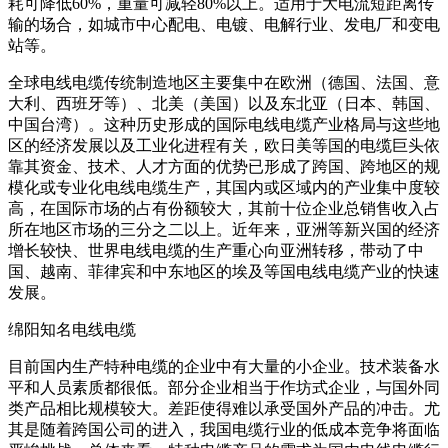
耗可降低60%，重量可减轻80%以上。适用于大电流短距离传
输的场合，如城市中心配电、电镀、电解行业、发电厂和变电
站等。
全球电线电缆传统制造地区主要集中在欧洲（德国、法国、意
大利、西班牙等）、北美（美国）以及东北亚（日本、韩国、
中国台湾）。这种历史形成的国际电线电缆产业格局与这些地
区的经济发展以及工业化进程有关，欧日美等国的电缆巨头依
靠其资金、技术、人才方面的优势已形成了跨国、跨地区的规
模化或专业化电线电缆生产，其国内或区域内的产业集中度较
高，在国际市场的占有份额较大，其前十位企业总销售收入占
所在地区市场的三分之二以上。近年来，亚洲等新兴国的经济
增长较快、世界电线电缆的生产重心向亚洲转移，带动了中
国、越南、菲律宾和中东地区的埃及等国电线电缆产业的快速
发展。
绵阳知名电线电缆
目前国内生产特种电缆的企业中有大量的小企业。技术装备水
平和人员素质都很低。部分企业相当于作坊式企业，与国外同
类产品相比规模较大。差距使得难以承受国外产品的冲击。尤
其是随着跨国公司的进入，我国电缆行业的低成本竞争将面临