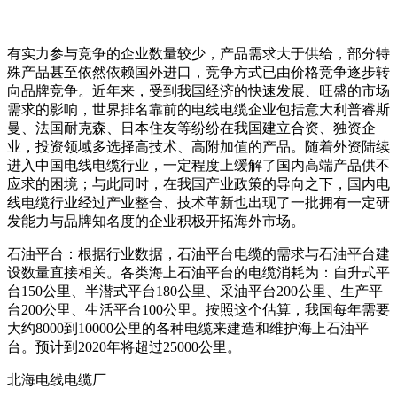
有实力参与竞争的企业数量较少，产品需求大于供给，部分特
殊产品甚至依然依赖国外进口，竞争方式已由价格竞争逐步转
向品牌竞争。近年来，受到我国经济的快速发展、旺盛的市场
需求的影响，世界排名靠前的电线电缆企业包括意大利普睿斯
曼、法国耐克森、日本住友等纷纷在我国建立合资、独资企
业，投资领域多选择高技术、高附加值的产品。随着外资陆续
进入中国电线电缆行业，一定程度上缓解了国内高端产品供不
应求的困境；与此同时，在我国产业政策的导向之下，国内电
线电缆行业经过产业整合、技术革新也出现了一批拥有一定研
发能力与品牌知名度的企业积极开拓海外市场。
石油平台：根据行业数据，石油平台电缆的需求与石油平台建
设数量直接相关。各类海上石油平台的电缆消耗为：自升式平
台150公里、半潜式平台180公里、采油平台200公里、生产平
台200公里、生活平台100公里。按照这个估算，我国每年需要
大约8000到10000公里的各种电缆来建造和维护海上石油平
台。预计到2020年将超过25000公里。
北海电线电缆厂