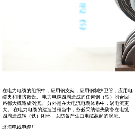
在电力电缆的组织中，应用钢支架，应用钢制护卫管，应用电
缆夹和排挤敷设。 电力电缆四周造成的任何钢（铁）闭合回
路都大概造成涡流。 分外是在大电流电缆体系中，涡电流更
大。 在电力电缆的建造过程当中，务必采纳错失防备在电缆
四周造成钢（铁）闭环，以防备产生由电缆惹起的涡流。
北海电线电缆厂