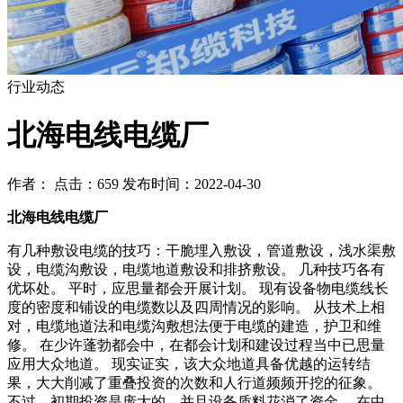
行业动态
北海电线电缆厂
作者： 点击：659 发布时间：2022-04-30
北海电线电缆厂
有几种敷设电缆的技巧：干脆埋入敷设，管道敷设，浅水渠敷
设，电缆沟敷设，电缆地道敷设和排挤敷设。 几种技巧各有
优坏处。 平时，应思量都会开展计划。 现有设备物电缆线长
度的密度和铺设的电缆数以及四周情况的影响。 从技术上相
对，电缆地道法和电缆沟敷想法便于电缆的建造，护卫和维
修。 在少许蓬勃都会中，在都会计划和建设过程当中已思量
应用大众地道。 现实证实，该大众地道具备优越的运转结
果，大大削减了重叠投资的次数和人行道频频开挖的征象。
不过，初期投资是庞大的，并且设备质料花消了资金。 在中