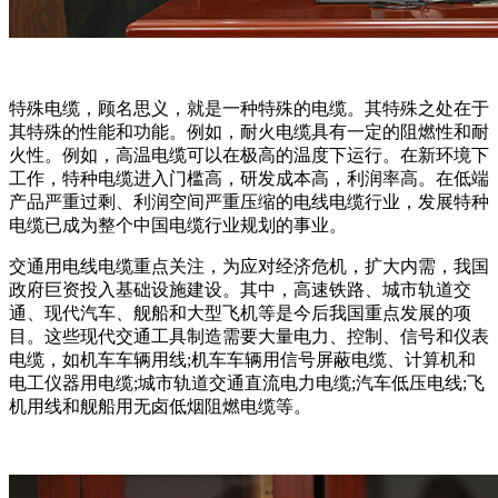
特殊电缆，顾名思义，就是一种特殊的电缆。其特殊之处在于
其特殊的性能和功能。例如，耐火电缆具有一定的阻燃性和耐
火性。例如，高温电缆可以在极高的温度下运行。在新环境下
工作，特种电缆进入门槛高，研发成本高，利润率高。在低端
产品严重过剩、利润空间严重压缩的电线电缆行业，发展特种
电缆已成为整个中国电缆行业规划的事业。
交通用电线电缆重点关注，为应对经济危机，扩大内需，我国
政府巨资投入基础设施建设。其中，高速铁路、城市轨道交
通、现代汽车、舰船和大型飞机等是今后我国重点发展的项
目。这些现代交通工具制造需要大量电力、控制、信号和仪表
电缆，如机车车辆用线;机车车辆用信号屏蔽电缆、计算机和
电工仪器用电缆;城市轨道交通直流电力电缆;汽车低压电线;飞
机用线和舰船用无卤低烟阻燃电缆等。