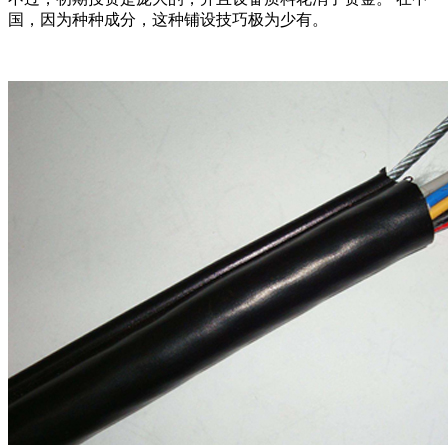
国，因为种种成分，这种铺设技巧极为少有。