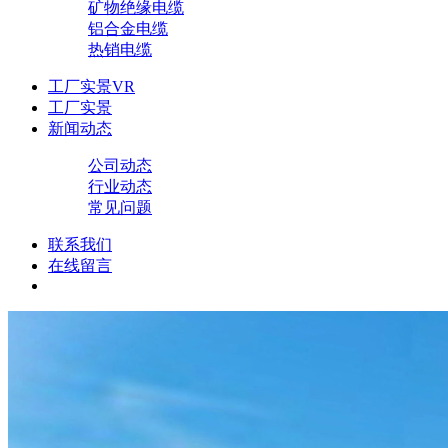
矿物绝缘电缆
铝合金电缆
热销电缆
工厂实景VR
工厂实景
新闻动态
公司动态
行业动态
常见问题
联系我们
在线留言