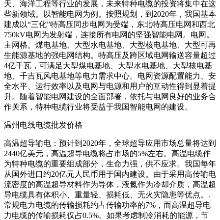
天、海洋工程等行业的发展，未来特种电缆的投资将集中在这
些新领域。以智能电网为例。按照规划，到2020年，我国基本
建成以“三化”特高压同步电网为受端，东北特高压电网和西北
750kV电网为发射端，连接所有电网的坚强智能电网。电网。
主网格。煤电基地、大型水电基地、大型核电基地、大型可再
生能源基地的强电网结构。特高压及跨区域电网输送容量超过
4亿千瓦，可满足大型煤电基地、大型水电基地、大型核电基
地、千吉瓦风电基地等电力需求中心。电网资源配置能力、安
全水平、运行效率以及电网与电源和用户的互动性得到显着提
升。随着智能电网建设的全面部署，依托与电网良好的业务合
作关系，特种电缆行业将受益于我国智能电网的建设。
温州电线电缆批发价格
高温超导输电：预计到2020年，全球超导应用市场总量将达到
2440亿美元，高温超导电缆将占市场的5%左右。高温电缆作
为特种电缆的重要组成部分，生命力强，供不应求。我国每年
从国外进口约20亿元人民币用于国内建设。由于采用高传输电
流密度的高温超导材料作为导体，液氮作为冷却介质，高温超
导电缆具有体积小、重量轻、损耗低、无火灾隐患等优点。.
常规电力电缆的传输损耗约占传输功率的7%，而高温超导电
力电缆的传输损耗仅占0.5%。如果考虑制冷消耗的能源，节