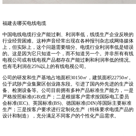
福建去哪买电线电缆
中国电线电缆行业产能过剩、利润率低，线缆生产企业反映的
行业经营困难。这种声音经常出现在各种报刊杂志或网络媒体
上，但实际上，这个问题需要细分。电缆行业利润率低是错误
的。这是因为它只知道一个，而不知道另一个。并非所有有线
电视公司或有线电视产品都存在产能过剩和利润率低的情况。
也有毛利润在25%以上的有线电视公司。
公司的研发和生产基地占地面积30150㎡，建筑面积22750㎡。
位于武陟产业集聚区创业路东段。引进了国内外先进的生产设
备、检测设备等。公司目前拥有多种产品标准生产能力，一是
严格按照标准(GB)生产；二是根据客户需求按国际电工委员
会标准(IEC)、英国标准(BS)、德国标准(DIN)等国际主要标准
生产；三是按客户要求进行定制化生产（特殊要求电缆产品的
设计和制造），充分满足不同客户的个性化产品需求。