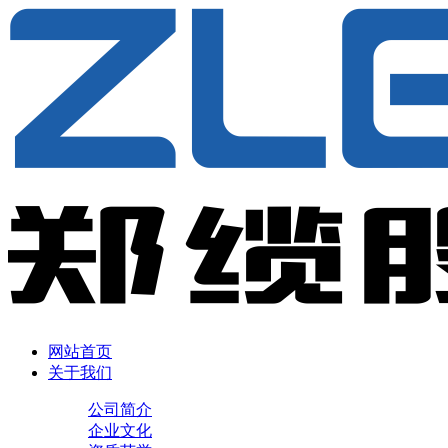
网站首页
关于我们
公司简介
企业文化