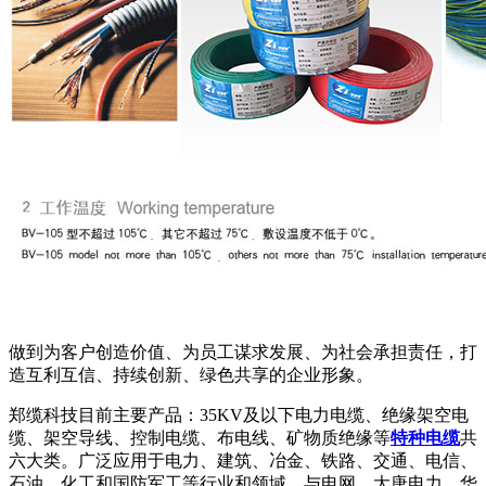
做到为客户创造价值、为员工谋求发展、为社会承担责任，打
造互利互信、持续创新、绿色共享的企业形象。
郑缆科技目前主要产品：35KV及以下电力电缆、绝缘架空电
缆、架空导线、控制电缆、布电线、矿物质绝缘等
特种电缆
共
六大类。广泛应用于电力、建筑、冶金、铁路、交通、电信、
石油、化工和国防军工等行业和领域。与电网、大唐电力、华