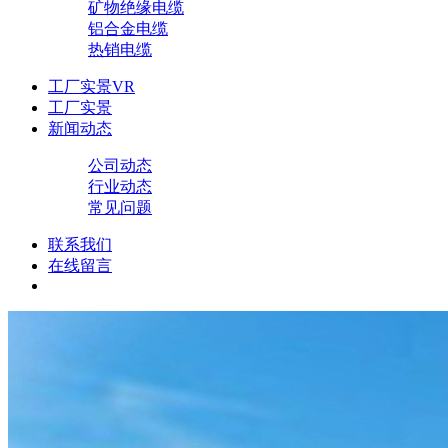
矿物绝缘电缆
铝合金电缆
热销电缆
工厂实景VR
工厂实景
新闻动态
公司动态
行业动态
常见问题
联系我们
在线留言