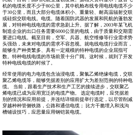
机的电缆长度不少于80公里，其中机舱布线专用电线电缆不少
于30公里，而且大部分电缆体积小、重量轻、耐高温辐射交联
或硅烷交联电线。电缆。随着国防武器的发展和民航的蓬勃发
展，对特种电线电缆的需求急剧上升。据了解，2003年某飞机
制造企业的出口任务需要6000公里的电线，由于质量和交期需
要进口电线。截至目前，空军、兵器、航空维修等行业需求势
头强劲，未来对电缆的需求不容忽视。就电线电缆行业而言，
能够生产种类繁多、具有一定规模的特种电缆的企业屈指可
数。特种电线电缆的市场前景十分广阔。这时候，就到了开发
特种电线电缆的时候了。
经常使用的电力电缆包含油浸电缆，聚氯乙烯绝缘电缆，交联
聚乙烯电缆等，能够凭据差别的应用扩大为差别范例的特种电
缆。 当前，跟着生产技术和生产工艺的接续进步，交联聚乙
烯电缆已成为应用宽泛的电缆产物。 选定电缆时，应凭据差
别的情况和应用前提，并连结详细前提举行选定，以尽管削减
穿越种种管侧铁路，公路和通信电缆； 比方干脆埋入和浅沟
槽铺设技巧，应思量应用钢铠装电缆。