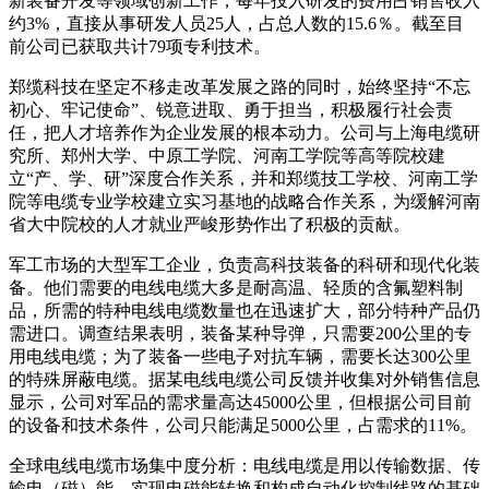
新装备开发等领域创新工作，每年投入研发的费用占销售收入
约3%，直接从事研发人员25人，占总人数的15.6％。截至目
前公司已获取共计79项专利技术。
郑缆科技在坚定不移走改革发展之路的同时，始终坚持“不忘
初心、牢记使命”、锐意进取、勇于担当，积极履行社会责
任，把人才培养作为企业发展的根本动力。公司与上海电缆研
究所、郑州大学、中原工学院、河南工学院等高等院校建
立“产、学、研”深度合作关系，并和郑缆技工学校、河南工学
院等电缆专业学校建立实习基地的战略合作关系，为缓解河南
省大中院校的人才就业严峻形势作出了积极的贡献。
军工市场的大型军工企业，负责高科技装备的科研和现代化装
备。他们需要的电线电缆大多是耐高温、轻质的含氟塑料制
品，所需的特种电线电缆数量也在迅速扩大，部分特种产品仍
需进口。调查结果表明，装备某种导弹，只需要200公里的专
用电线电缆；为了装备一些电子对抗车辆，需要长达300公里
的特殊屏蔽电缆。据某电线电缆公司反馈并收集对外销售信息
显示，公司对军品的需求量高达45000公里，但根据公司目前
的设备和技术条件，公司只能满足5000公里，占需求的11%。
全球电线电缆市场集中度分析：电线电缆是用以传输数据、传
输电（磁）能、实现电磁能转换和构成自动化控制线路的基础