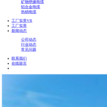
矿物绝缘电缆
铝合金电缆
热销电缆
工厂实景VR
工厂实景
新闻动态
公司动态
行业动态
常见问题
联系我们
在线留言