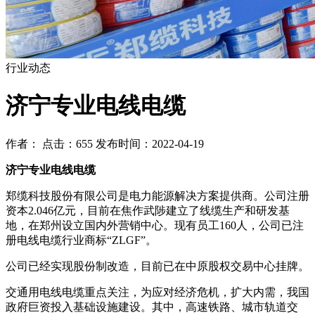
行业动态
济宁专业电线电缆
作者： 点击：655 发布时间：2022-04-19
济宁专业电线电缆
郑缆科技股份有限公司是电力能源解决方案提供商。公司注册
资本2.046亿元，目前在焦作武陟建立了线缆生产和研发基
地，在郑州设立国内外营销中心。现有员工160人，公司已注
册电线电缆行业商标“ZLGF”。
公司已经实现股份制改造，目前已在中原股权交易中心挂牌。
交通用电线电缆重点关注，为应对经济危机，扩大内需，我国
政府巨资投入基础设施建设。其中，高速铁路、城市轨道交