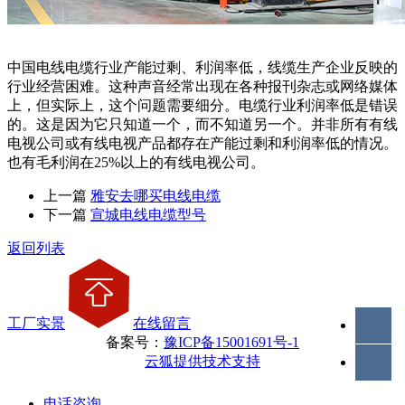
中国电线电缆行业产能过剩、利润率低，线缆生产企业反映的
行业经营困难。这种声音经常出现在各种报刊杂志或网络媒体
上，但实际上，这个问题需要细分。电缆行业利润率低是错误
的。这是因为它只知道一个，而不知道另一个。并非所有有线
电视公司或有线电视产品都存在产能过剩和利润率低的情况。
也有毛利润在25%以上的有线电视公司。
上一篇
雅安去哪买电线电缆
下一篇
宣城电线电缆型号
返回列表
工厂实景
在线留言
备案号：
豫ICP备15001691号-1
云狐提供技术支持
电话咨询