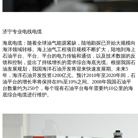
济宁专业电线电缆
海底电缆：随着全球油气能源紧缺，陆地勘探已开始大规模向
海洋领域转移。海上油气工程项目规模不断扩大，陆地到海上
石油平台、平台、平台的电力传输和通信，以及技术数据的反
馈和控制，提出了持续增长的需求综合海底光缆。根据我国石
油发展规划，我国海洋石油开发将迎来快速发展期。未来5
年，海洋石油开发投资1200亿元。预计2010年至2020年间，石
油平台的增长率将保持在8%至10%之间。2008年我国石油平
台数量约为250个，每个现有石油平台每年需要约10公里的海
底综合电缆进行维护。