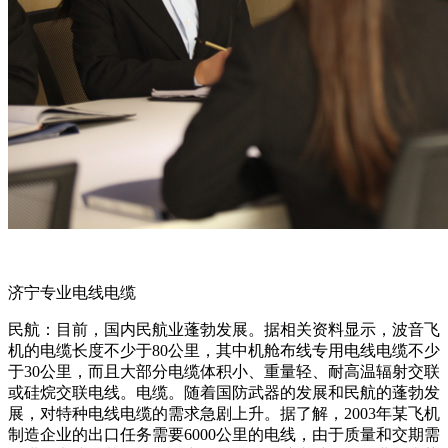
济宁专业电线电缆
民航：目前，国内民航业蓬勃发展。据相关资料显示，波音飞
机的电缆长度不少于80公里，其中机舱布线专用电线电缆不少
于30公里，而且大部分电缆体积小、重量轻、耐高温辐射交联
或硅烷交联电线。电缆。随着国防武器的发展和民航的蓬勃发
展，对特种电线电缆的需求急剧上升。据了解，2003年某飞机
制造企业的出口任务需要6000公里的电线，由于质量和交期需