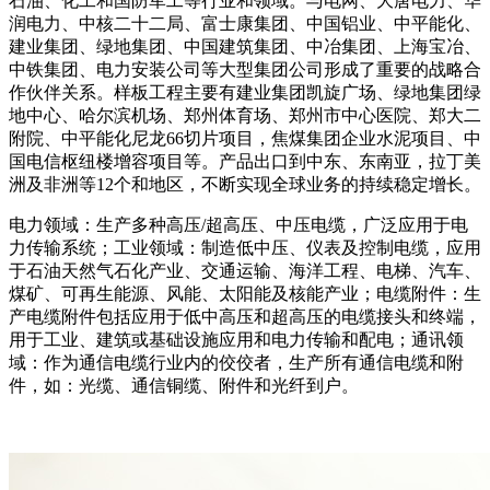
石油、化工和国防军工等行业和领域。与电网、大唐电力、华
润电力、中核二十二局、富士康集团、中国铝业、中平能化、
建业集团、绿地集团、中国建筑集团、中冶集团、上海宝冶、
中铁集团、电力安装公司等大型集团公司形成了重要的战略合
作伙伴关系。样板工程主要有建业集团凯旋广场、绿地集团绿
地中心、哈尔滨机场、郑州体育场、郑州市中心医院、郑大二
附院、中平能化尼龙66切片项目，焦煤集团企业水泥项目、中
国电信枢纽楼增容项目等。产品出口到中东、东南亚，拉丁美
洲及非洲等12个和地区，不断实现全球业务的持续稳定增长。
电力领域：生产多种高压/超高压、中压电缆，广泛应用于电
力传输系统；工业领域：制造低中压、仪表及控制电缆，应用
于石油天然气石化产业、交通运输、海洋工程、电梯、汽车、
煤矿、可再生能源、风能、太阳能及核能产业；电缆附件：生
产电缆附件包括应用于低中高压和超高压的电缆接头和终端，
用于工业、建筑或基础设施应用和电力传输和配电；通讯领
域：作为通信电缆行业内的佼佼者，生产所有通信电缆和附
件，如：光缆、通信铜缆、附件和光纤到户。