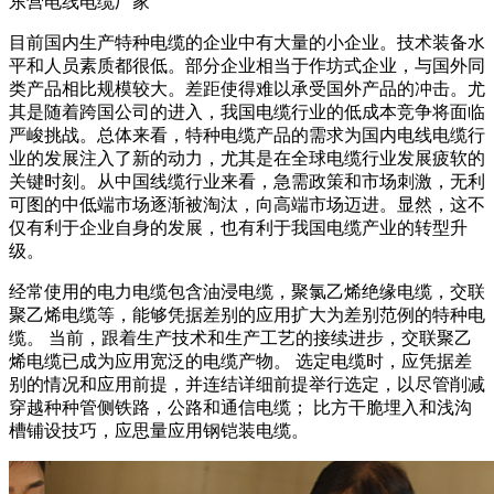
东营电线电缆厂家
目前国内生产特种电缆的企业中有大量的小企业。技术装备水
平和人员素质都很低。部分企业相当于作坊式企业，与国外同
类产品相比规模较大。差距使得难以承受国外产品的冲击。尤
其是随着跨国公司的进入，我国电缆行业的低成本竞争将面临
严峻挑战。总体来看，特种电缆产品的需求为国内电线电缆行
业的发展注入了新的动力，尤其是在全球电缆行业发展疲软的
关键时刻。从中国线缆行业来看，急需政策和市场刺激，无利
可图的中低端市场逐渐被淘汰，向高端市场迈进。显然，这不
仅有利于企业自身的发展，也有利于我国电缆产业的转型升
级。
经常使用的电力电缆包含油浸电缆，聚氯乙烯绝缘电缆，交联
聚乙烯电缆等，能够凭据差别的应用扩大为差别范例的特种电
缆。 当前，跟着生产技术和生产工艺的接续进步，交联聚乙
烯电缆已成为应用宽泛的电缆产物。 选定电缆时，应凭据差
别的情况和应用前提，并连结详细前提举行选定，以尽管削减
穿越种种管侧铁路，公路和通信电缆； 比方干脆埋入和浅沟
槽铺设技巧，应思量应用钢铠装电缆。