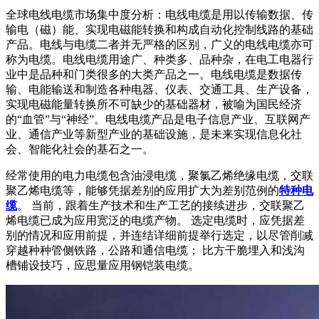
全球电线电缆市场集中度分析：电线电缆是用以传输数据、传
输电（磁）能、实现电磁能转换和构成自动化控制线路的基础
产品。电线与电缆二者并无严格的区别，广义的电线电缆亦可
称为电缆。电线电缆用途广、种类多、品种杂，在电工电器行
业中是品种和门类很多的大类产品之一。电线电缆是数据传
输、电能输送和制造各种电器、仪表、交通工具、生产设备，
实现电磁能量转换所不可缺少的基础器材，被喻为国民经济
的“血管”与“神经”。电线电缆产品是电子信息产业、互联网产
业、通信产业等新型产业的基础设施，是未来实现信息化社
会、智能化社会的基石之一。
经常使用的电力电缆包含油浸电缆，聚氯乙烯绝缘电缆，交联
聚乙烯电缆等，能够凭据差别的应用扩大为差别范例的
特种电
缆
。 当前，跟着生产技术和生产工艺的接续进步，交联聚乙
烯电缆已成为应用宽泛的电缆产物。 选定电缆时，应凭据差
别的情况和应用前提，并连结详细前提举行选定，以尽管削减
穿越种种管侧铁路，公路和通信电缆； 比方干脆埋入和浅沟
槽铺设技巧，应思量应用钢铠装电缆。