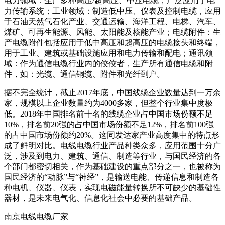
电力领域：生产多种高压/超高压、中压电缆，广泛应用于电
力传输系统；工业领域：制造低中压、仪表及控制电缆，应用
于石油天然气石化产业、交通运输、海洋工程、电梯、汽车、
煤矿、可再生能源、风能、太阳能及核能产业；电缆附件：生
产电缆附件包括应用于低中高压和超高压的电缆接头和终端，
用于工业、建筑或基础设施应用和电力传输和配电；通讯领
域：作为通信电缆行业内的佼佼者，生产所有通信电缆和附
件，如：光缆、通信铜缆、附件和光纤到户。
据不完全统计，截止2017年底，中国线缆企业数量达到一万余
家，规模以上企业数量约为4000多家，但整个行业集中度极
低。2018年中国排名前十名的线缆企业占中国市场份额不足
10%，排名前20强的占中国市场份额不足12%，排名前100强
的占中国市场份额约20%。这同发达家产业高度集中的特点形
成了鲜明对比。电线电缆行业产品种类众多，应用范围十分广
泛，涉及到电力、建筑、通信、制造等行业，与国民经济的各
个部门都密切相关，作为基础建设的重点部分之一，也被称为
国民经济的“动脉”与“神经”，是输送电能、传递信息和制造各
种电机、仪器、仪表，实现电磁能量转换所不可缺少的基础性
器材，是未来电气化、信息化社会中必要的基础产品。
南京电线电缆厂家