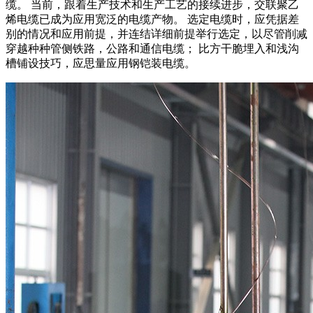
缆。 当前，跟着生产技术和生产工艺的接续进步，交联聚乙
烯电缆已成为应用宽泛的电缆产物。 选定电缆时，应凭据差
别的情况和应用前提，并连结详细前提举行选定，以尽管削减
穿越种种管侧铁路，公路和通信电缆； 比方干脆埋入和浅沟
槽铺设技巧，应思量应用钢铠装电缆。