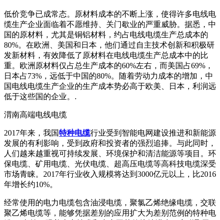
低价竞争已成常态。原材料成本的不断上涨，使得许多电线电
缆生产企业面临着不愿维持、关门歇业的严重威胁。据悉，中
国的原材料，尤其是铜铝材料，约占电线电缆生产总成本的
80%。在欧洲、美国和日本，他们通过自主技术创新和积极研
发新材料，有效降低了原材料在电线电缆生产总成本中的比
重。欧洲原材料仅占总生产成本的60%左右，而美国占69%，
日本占73%，远低于中国的80%。随着劳动力成本的增加，中
国电线电缆生产企业的生产成本势必高于欧美、日本，利润远
低于这些国的企业。.
渭南高端电线电缆
2017年来，我国
特种电缆
行业受到智能电网建设推进和新能源
发展的有利影响，受到政府和投资者的强烈追捧。与此同时，
人们越来越重视可持续发展、环境保护和清洁能源等项目。环
保电缆、矿用电缆、光伏电缆、超高压电缆等高科技电缆深受
市场青睐。2017年行业收入规模将达到3000亿元以上，比2016
年增长约10%。
经常使用的电力电缆包含油浸电缆，聚氯乙烯绝缘电缆，交联
聚乙烯电缆等，能够凭据差别的应用扩大为差别范例的特种电