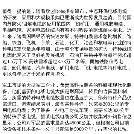
值得一提的是，随着欧盟Rohs指令颁布，生态环保电线电缆
的研发、应用和大规模采购已逐渐成为世界发展趋势。目前国
内外防火/阻燃电缆的应用范围内，如矿用、通用橡胶电缆、
电梯电缆、家用电器线缆均有着不同程度的阻燃耐火要求。近
年来，随着国民经济的快速发展，特种电缆需求急剧增长。造
船、铁道、飞机、宇航、石油、化工、冶金和核电等行业的特
种电缆需求量逐年增加。由于整个市场容量的扩大，特种线缆
也因此迎来了良好的发展机遇：石油开采钻井平台每年需求超
过1.5万千米;高铁需求超过3.73万千米等。而如铁路信号电
缆、船用电缆、汽车电线、矿用电缆、飞机电缆等特种电缆，
更以每年上万千米的速度增长。
军工市场的大型军工企业，负责高科技装备的科研和现代化装
备。他们需要的电线电缆大多是耐高温、轻质的含氟塑料制
品，所需的特种电线电缆数量也在迅速扩大，部分特种产品仍
需进口。调查结果表明，装备某种导弹，只需要200公里的专
用电线电缆；为了装备一些电子对抗车辆，需要长达300公里
的特殊屏蔽电缆。据某电线电缆公司反馈并收集对外销售信息
显示，公司对军品的需求量高达45000公里，但根据公司目前
的设备和技术条件，公司只能满足5000公里，占需求的11%。