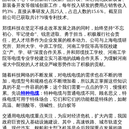
新装备开发等领域创新工作，每年投入研发的费用占销售收入
约3%，直接从事研发人员25人，占总人数的15.6％。截至目
前公司已获取共计79项专利技术。
郑缆科技在坚定不移走改革发展之路的同时，始终坚持“不忘
初心、牢记使命”、锐意进取、勇于担当，积极履行社会责
任，把人才培养作为企业发展的根本动力。公司与上海电缆研
究所、郑州大学、中原工学院、河南工学院等高等院校建
立“产、学、研”深度合作关系，并和郑缆技工学校、河南工学
院等电缆专业学校建立实习基地的战略合作关系，为缓解河南
省大中院校的人才就业严峻形势作出了积极的贡献。
随着科技网络的不断发展，对电线电缆的需求也在不断的增
加，电缆型号和规格也在不断增加着，所以真正掌握这些知识
真的不是一件容易的事；这个我们需要一点点的学习，慢慢积
累。先说
特种电缆
：特种电缆与普通电缆不同。顾名思义，特
殊电缆可用于特殊场合，它们和它们的功能都是特殊的，如耐
高温、耐强酸等。强碱性、抗白蚁等
交通用电线电缆重点关注，为应对经济危机，扩大内需，我国
政府巨资投入基础设施建设。其中，高速铁路、城市轨道交
通、现代汽车、舰船和大型飞机等是今后我国重点发展的项