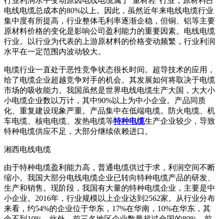
行业利润水平变动原因电线电缆属于“重材轻”行业，原材料占
电线电缆总成本的80%以上。因此，虽然近年来电线电缆行业
集中度有所提高，行业整体毛利率逐渐企稳，但铜、铝等主要
原材料价格的变化是影响公司盈利能力的重要因素。电线电缆
行业。以行业为代表的上游原材料的价格变动频繁，行业利润
水平在一定范围内波动较大。
电缆行业一直处于恶性竞争状态很长时间。超导技术的应用，
给了电缆企业超越竞争对手的机会。其发展如何将取决于电缆
市场的吸收能力。我国虽然是世界电线电缆生产大国，大大小
小电缆企业数以万计，其中90%以上为中小企业。产品同质
化、重复建设现象严重。产品集中在低端电缆。防火电缆、机
车电缆、核电电缆、发热电缆等
特种电缆
生产企业较少，导致
特种电缆供应不足，大部分继续依赖进口。
湘西电线电缆
由于特种电缆盈利能力高，普通电缆供过于求，利润空间不断
缩小。我国大部分电线电缆企业已转向特种电缆产品的研发、
生产和销售。现阶段，我国有大量的特种电缆企业，主要是中
小企业。2016年，行业规模以上企业达到2562家。从行业分布
来看，约54%的企业位于华东，17%在华南，10%在华东，其
余不到10%。此外，前三名地区企业数量超过全国的80%，前