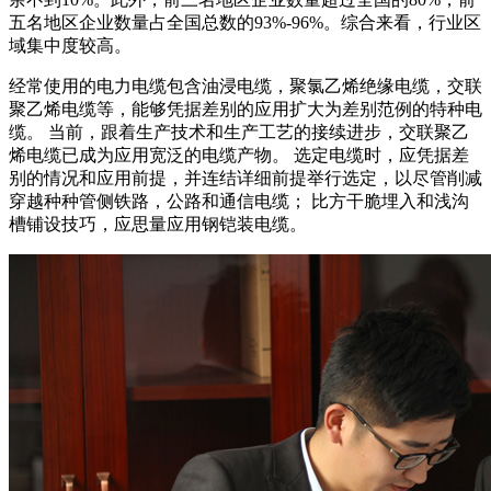
五名地区企业数量占全国总数的93%-96%。综合来看，行业区
域集中度较高。
经常使用的电力电缆包含油浸电缆，聚氯乙烯绝缘电缆，交联
聚乙烯电缆等，能够凭据差别的应用扩大为差别范例的特种电
缆。 当前，跟着生产技术和生产工艺的接续进步，交联聚乙
烯电缆已成为应用宽泛的电缆产物。 选定电缆时，应凭据差
别的情况和应用前提，并连结详细前提举行选定，以尽管削减
穿越种种管侧铁路，公路和通信电缆； 比方干脆埋入和浅沟
槽铺设技巧，应思量应用钢铠装电缆。