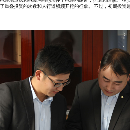
，电缆地道法和电缆沟敷想法便于电缆的建造，护卫和维修。 在
减了重叠投资的次数和人行道频频开挖的征象。 不过，初期投资