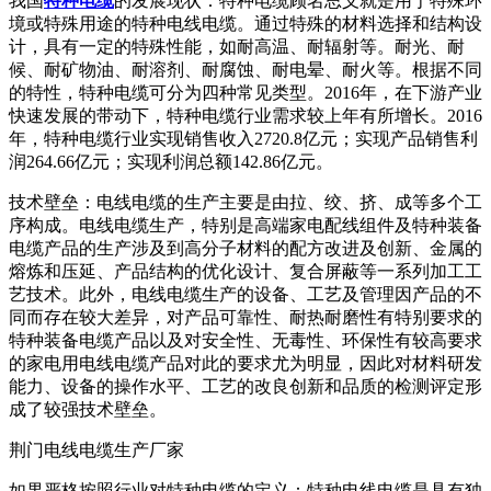
我国
特种电缆
的发展现状：特种电缆顾名思义就是用于特殊环
境或特殊用途的特种电线电缆。通过特殊的材料选择和结构设
计，具有一定的特殊性能，如耐高温、耐辐射等。耐光、耐
候、耐矿物油、耐溶剂、耐腐蚀、耐电晕、耐火等。根据不同
的特性，特种电缆可分为四种常见类型。2016年，在下游产业
快速发展的带动下，特种电缆行业需求较上年有所增长。2016
年，特种电缆行业实现销售收入2720.8亿元；实现产品销售利
润264.66亿元；实现利润总额142.86亿元。
技术壁垒：电线电缆的生产主要是由拉、绞、挤、成等多个工
序构成。电线电缆生产，特别是高端家电配线组件及特种装备
电缆产品的生产涉及到高分子材料的配方改进及创新、金属的
熔炼和压延、产品结构的优化设计、复合屏蔽等一系列加工工
艺技术。此外，电线电缆生产的设备、工艺及管理因产品的不
同而存在较大差异，对产品可靠性、耐热耐磨性有特别要求的
特种装备电缆产品以及对安全性、无毒性、环保性有较高要求
的家电用电线电缆产品对此的要求尤为明显，因此对材料研发
能力、设备的操作水平、工艺的改良创新和品质的检测评定形
成了较强技术壁垒。
荆门电线电缆生产厂家
如果严格按照行业对特种电缆的定义：特种电线电缆是具有独