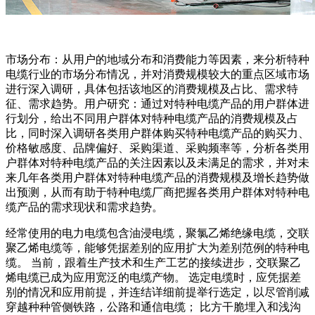
市场分布：从用户的地域分布和消费能力等因素，来分析特种
电缆行业的市场分布情况，并对消费规模较大的重点区域市场
进行深入调研，具体包括该地区的消费规模及占比、需求特
征、需求趋势。用户研究：通过对特种电缆产品的用户群体进
行划分，给出不同用户群体对特种电缆产品的消费规模及占
比，同时深入调研各类用户群体购买特种电缆产品的购买力、
价格敏感度、品牌偏好、采购渠道、采购频率等，分析各类用
户群体对特种电缆产品的关注因素以及未满足的需求，并对未
来几年各类用户群体对特种电缆产品的消费规模及增长趋势做
出预测，从而有助于特种电缆厂商把握各类用户群体对特种电
缆产品的需求现状和需求趋势。
经常使用的电力电缆包含油浸电缆，聚氯乙烯绝缘电缆，交联
聚乙烯电缆等，能够凭据差别的应用扩大为差别范例的特种电
缆。 当前，跟着生产技术和生产工艺的接续进步，交联聚乙
烯电缆已成为应用宽泛的电缆产物。 选定电缆时，应凭据差
别的情况和应用前提，并连结详细前提举行选定，以尽管削减
穿越种种管侧铁路，公路和通信电缆； 比方干脆埋入和浅沟