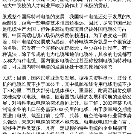
省大中院校的人才就业严峻形势作出了积极的贡献。
纵观整个国际特种电缆的发展，我国特种电缆还处于发展的初
级阶段，距离一些电缆技术强国还很远。因此，尽管中国已经
是电缆生产大国，但许多高端电缆项目仍被外国电缆公司占
据。中国高端电缆市场仍然极度依赖进口。为了改变这一困
境，特种电缆的发展成为必然。特种电缆本身就是一个很宽泛
的名称。它没有一个完整的系统概念，至少在中国没有。有一
种说法，除了常规的电力电缆和通信电缆外，其余的电缆都可
以称为特种电缆。国内很多电缆企业甚至称控制电缆为特种电
缆，可见国内特种电缆的发展还处于极其原始的状态。
民航：目前，国内民航业蓬勃发展。据相关资料显示，波音飞
机的电缆长度不少于80公里，其中机舱布线专用电线电缆不少
于30公里，而且大部分电缆体积小、重量轻、耐高温辐射交联
或硅烷交联电线。电缆。随着国防武器的发展和民航的蓬勃发
展，对特种电线电缆的需求急剧上升。据了解，2003年某飞机
制造企业的出口任务需要6000公里的电线，由于质量和交期需
要进口电线。截至目前，空军、兵器、航空维修等行业需求势
头强劲，未来对电缆的需求不容忽视。就电线电缆行业而言，
能够生产种类繁多、具有一定规模的特种电缆的企业屈指可