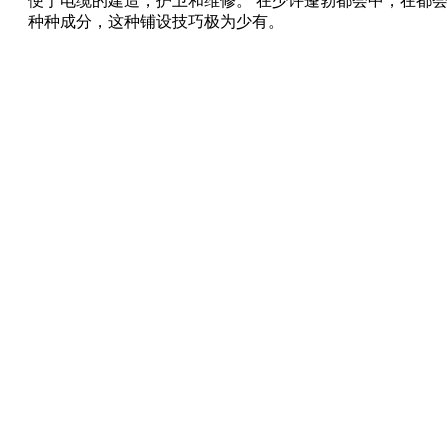
便于电缆的建造，护卫和维修。 在少许蓬勃都会中，在都
种种成分，这种铺设技巧极为少有。