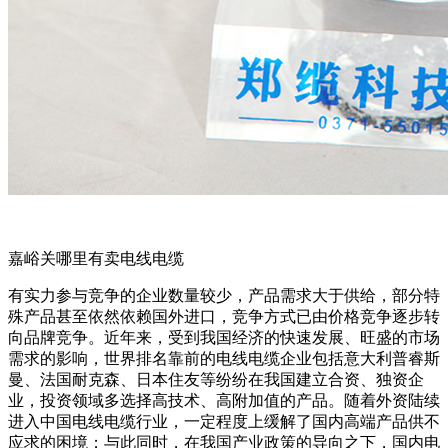
嘉峪关哪里有卖电线电缆
有实力参与竞争的企业数量较少，产品需求大于供给，部分特
殊产品甚至依然依赖国外进口，竞争方式已由价格竞争逐步转
向品牌竞争。近年来，受到我国经济的快速发展、旺盛的市场
需求的影响，世界排名靠前的电线电缆企业包括意大利普睿斯
曼、法国耐克森、日本住友等纷纷在我国建立合资、独资企
业，投资领域多选择高技术、高附加值的产品。随着外资陆续
进入中国电线电缆行业，一定程度上缓解了国内高端产品供不
应求的困境；与此同时，在我国产业政策的导向之下，国内电