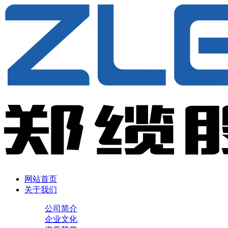
网站首页
关于我们
公司简介
企业文化