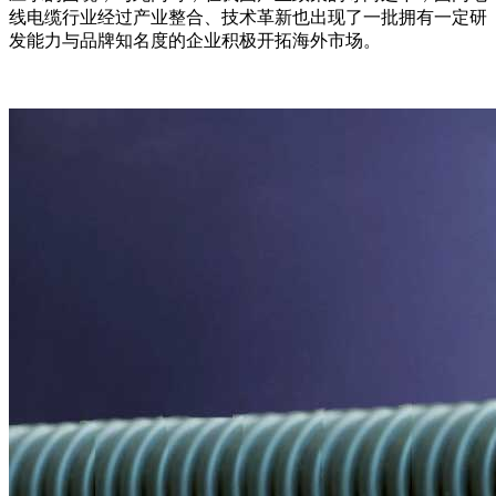
线电缆行业经过产业整合、技术革新也出现了一批拥有一定研
发能力与品牌知名度的企业积极开拓海外市场。