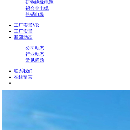
矿物绝缘电缆
铝合金电缆
热销电缆
工厂实景VR
工厂实景
新闻动态
公司动态
行业动态
常见问题
联系我们
在线留言