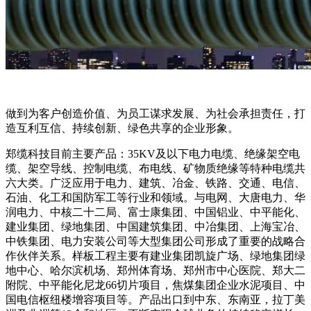
做到为客户创造价值、为员工谋求发展、为社会承担责任，打
造互利互信、持续创新、绿色共享的企业形象。
郑缆科技目前主要产品：35KV及以下电力电缆、绝缘架空电
缆、架空导线、控制电缆、布电线、矿物质绝缘等特种电缆共
六大类。广泛应用于电力、建筑、冶金、铁路、交通、电信、
石油、化工和国防军工等行业和领域。与电网、大唐电力、华
润电力、中核二十二局、富士康集团、中国铝业、中平能化、
建业集团、绿地集团、中国建筑集团、中冶集团、上海宝冶、
中铁集团、电力安装公司等大型集团公司形成了重要的战略合
作伙伴关系。样板工程主要有建业集团凯旋广场、绿地集团绿
地中心、哈尔滨机场、郑州体育场、郑州市中心医院、郑大二
附院、中平能化尼龙66切片项目，焦煤集团企业水泥项目、中
国电信枢纽楼增容项目等。产品出口到中东、东南亚，拉丁美