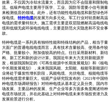
效果，不仅因为冷却水流量大，而且因为它不会阻塞和限制电
流。低噪声电缆主要用于医学、工业、国防等需要小信号测量
来检测低音的领域。此外，还有功能性电线电缆和新型绿色环
保电缆。
特种电缆
的发展方向多元化。军工行业对轻质耐高温
电缆的需求量特别大。施工需求主要是双层阻燃耐高温电线电
缆和低烟无卤环保电线电缆，主要是防范火灾隐患和不安全事
故。
特种电缆是一系列具有独特性能和特殊结构的产品，相当于量
大面广的普通电线电缆而言，具有技术含量较高、使用条件较
严格、批量较小、附加值较高的特点。往往采用新材料、新结
构、新工艺和新的设计计算。我国近年来大力支持新能源开
发，根据我国制定的《可再生能源中长期发展规划》和《核电
中长期发展规划》，未来我国风能、太阳能、核能等新能源行
业将处于爆发性增长阶段，风能电缆、光伏电缆、核能电缆等
特种电缆需求量巨大。锐观产业研究院发布的《2021年中国特
种电缆市场调研报告》对特种电缆从基本定义及分类、国内市
场发展、主要品种的发展、生产企业等多方面多角度阐述特种
电缆市场状况，并在此基础上对特种电缆未来市场投资潜力及
发展前景进行分析。