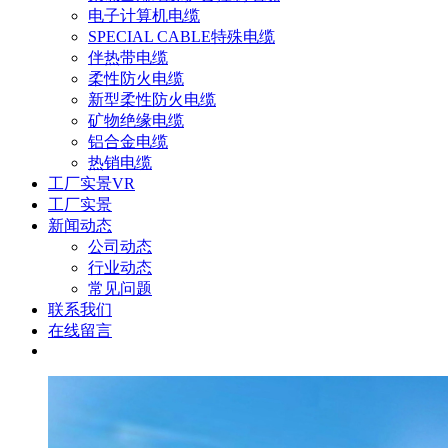
电子计算机电缆
SPECIAL CABLE特殊电缆
伴热带电缆
柔性防火电缆
新型柔性防火电缆
矿物绝缘电缆
铝合金电缆
热销电缆
工厂实景VR
工厂实景
新闻动态
公司动态
行业动态
常见问题
联系我们
在线留言