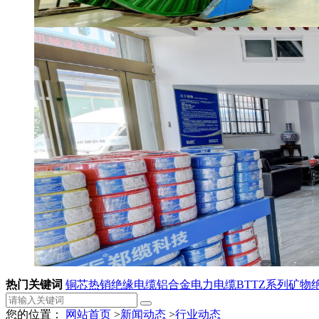
热门关键词
铜芯热销绝缘电缆
铝合金电力电缆
BTTZ系列矿物
您的位置：
网站首页
>
新闻动态
>
行业动态