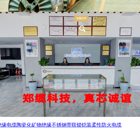
绝缘电缆
陶瓷化矿物绝缘不锈钢带联锁铠装柔性防火电缆