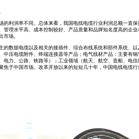
。
场的利润率不同。总体来看，我国电线电缆行业利润总额一直保
、管理水平高、成本控制较好、产品质量和品牌知名度高的企业
出市场。
主的数据电缆以及相关的接插件、综合布线系统和部件系统、以
、中压电缆附件、终端连接器等产品；电气线材产品：主要有铜
、电力、公路、铁路等）；工业领域（航天、航空、造船、电信
聚焦于中国市场。改革开放以来的短短几十年，中国电线电缆行