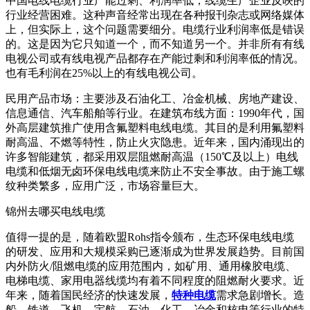
中国电线电缆行业产能过剩、利润率低，线缆生产企业反映的
行业经营困难。这种声音经常出现在各种报刊杂志或网络媒体
上，但实际上，这个问题需要细分。电缆行业利润率低是错误
的。这是因为它只知道一个，而不知道另一个。并非所有有线
电视公司或有线电视产品都存在产能过剩和利润率低的情况。
也有毛利润在25%以上的有线电视公司。
民用产品市场：主要涉及石油化工、冶金机械、房地产建设、
信息通信、汽车船舶等行业。在建筑布线方面：1990年代，国
外高层建筑推广使用含氟塑料电线电缆。其目的是利用氟塑料
耐高温、不燃等特性，防止火灾隐患。近年来，国内涌现出的
许多智能建筑，都采用双层阻燃耐高温（150℃及以上）电线
电缆和低烟无卤环保电线电缆来防止不安全事故。由于施工螺
纹种类繁多，应用广泛，市场容量巨大。
锦州去哪买电线电缆
值得一提的是，随着欧盟Rohs指令颁布，生态环保电线电缆
的研发、应用和大规模采购已逐渐成为世界发展趋势。目前国
内外防火/阻燃电缆的应用范围内，如矿用、通用橡胶电缆、
电梯电缆、家用电器线缆均有着不同程度的阻燃耐火要求。近
年来，随着国民经济的快速发展，
特种电缆
需求急剧增长。造
船、铁道、飞机、宇航、石油、化工、冶金和核电等行业的特