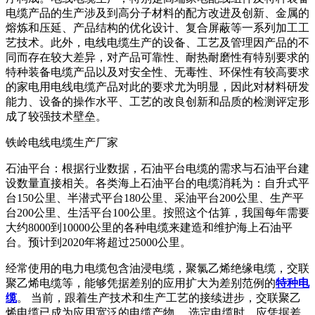
电缆产品的生产涉及到高分子材料的配方改进及创新、金属的
熔炼和压延、产品结构的优化设计、复合屏蔽等一系列加工工
艺技术。此外，电线电缆生产的设备、工艺及管理因产品的不
同而存在较大差异，对产品可靠性、耐热耐磨性有特别要求的
特种装备电缆产品以及对安全性、无毒性、环保性有较高要求
的家电用电线电缆产品对此的要求尤为明显，因此对材料研发
能力、设备的操作水平、工艺的改良创新和品质的检测评定形
成了较强技术壁垒。
铁岭电线电缆生产厂家
石油平台：根据行业数据，石油平台电缆的需求与石油平台建
设数量直接相关。各类海上石油平台的电缆消耗为：自升式平
台150公里、半潜式平台180公里、采油平台200公里、生产平
台200公里、生活平台100公里。按照这个估算，我国每年需要
大约8000到10000公里的各种电缆来建造和维护海上石油平
台。预计到2020年将超过25000公里。
经常使用的电力电缆包含油浸电缆，聚氯乙烯绝缘电缆，交联
聚乙烯电缆等，能够凭据差别的应用扩大为差别范例的
特种电
缆
。 当前，跟着生产技术和生产工艺的接续进步，交联聚乙
烯电缆已成为应用宽泛的电缆产物。 选定电缆时，应凭据差