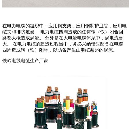
在电力电缆的组织中，应用钢支架，应用钢制护卫管，应用电
缆夹和排挤敷设。 电力电缆四周造成的任何钢（铁）闭合回
路都大概造成涡流。 分外是在大电流电缆体系中，涡电流更
大。 在电力电缆的建造过程当中，务必采纳错失防备在电缆
四周造成钢（铁）闭环，以防备产生由电缆惹起的涡流。
铁岭电线电缆生产厂家