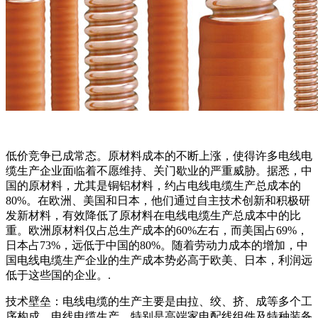
低价竞争已成常态。原材料成本的不断上涨，使得许多电线电
缆生产企业面临着不愿维持、关门歇业的严重威胁。据悉，中
国的原材料，尤其是铜铝材料，约占电线电缆生产总成本的
80%。在欧洲、美国和日本，他们通过自主技术创新和积极研
发新材料，有效降低了原材料在电线电缆生产总成本中的比
重。欧洲原材料仅占总生产成本的60%左右，而美国占69%，
日本占73%，远低于中国的80%。随着劳动力成本的增加，中
国电线电缆生产企业的生产成本势必高于欧美、日本，利润远
低于这些国的企业。.
技术壁垒：电线电缆的生产主要是由拉、绞、挤、成等多个工
序构成。电线电缆生产，特别是高端家电配线组件及特种装备