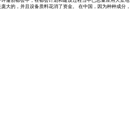
少许蓬勃都会中，在都会计划和建设过程当中已思量应用大众地
是庞大的，并且设备质料花消了资金。 在中国，因为种种成分，