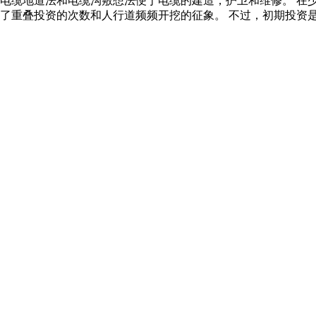
，电缆地道法和电缆沟敷想法便于电缆的建造，护卫和维修。 在
减了重叠投资的次数和人行道频频开挖的征象。 不过，初期投资