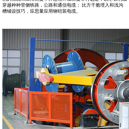
穿越种种管侧铁路，公路和通信电缆； 比方干脆埋入和浅沟
槽铺设技巧，应思量应用钢铠装电缆。