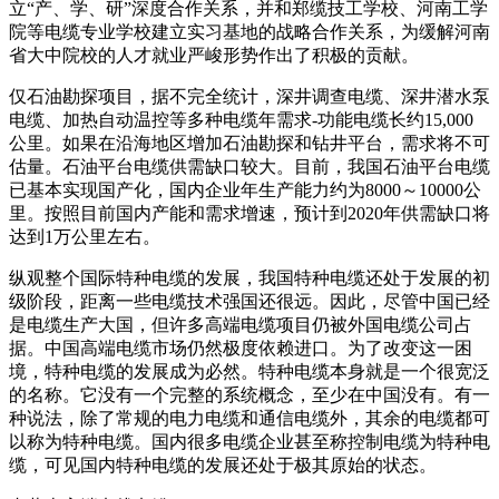
立“产、学、研”深度合作关系，并和郑缆技工学校、河南工学
院等电缆专业学校建立实习基地的战略合作关系，为缓解河南
省大中院校的人才就业严峻形势作出了积极的贡献。
仅石油勘探项目，据不完全统计，深井调查电缆、深井潜水泵
电缆、加热自动温控等多种电缆年需求-功能电缆长约15,000
公里。如果在沿海地区增加石油勘探和钻井平台，需求将不可
估量。石油平台电缆供需缺口较大。目前，我国石油平台电缆
已基本实现国产化，国内企业年生产能力约为8000～10000公
里。按照目前国内产能和需求增速，预计到2020年供需缺口将
达到1万公里左右。
纵观整个国际特种电缆的发展，我国特种电缆还处于发展的初
级阶段，距离一些电缆技术强国还很远。因此，尽管中国已经
是电缆生产大国，但许多高端电缆项目仍被外国电缆公司占
据。中国高端电缆市场仍然极度依赖进口。为了改变这一困
境，特种电缆的发展成为必然。特种电缆本身就是一个很宽泛
的名称。它没有一个完整的系统概念，至少在中国没有。有一
种说法，除了常规的电力电缆和通信电缆外，其余的电缆都可
以称为特种电缆。国内很多电缆企业甚至称控制电缆为特种电
缆，可见国内特种电缆的发展还处于极其原始的状态。