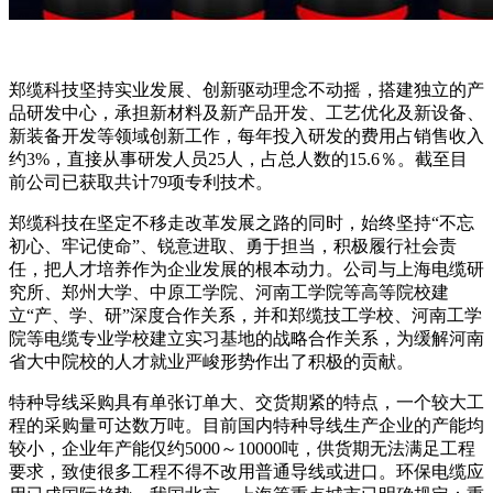
郑缆科技坚持实业发展、创新驱动理念不动摇，搭建独立的产
品研发中心，承担新材料及新产品开发、工艺优化及新设备、
新装备开发等领域创新工作，每年投入研发的费用占销售收入
约3%，直接从事研发人员25人，占总人数的15.6％。截至目
前公司已获取共计79项专利技术。
郑缆科技在坚定不移走改革发展之路的同时，始终坚持“不忘
初心、牢记使命”、锐意进取、勇于担当，积极履行社会责
任，把人才培养作为企业发展的根本动力。公司与上海电缆研
究所、郑州大学、中原工学院、河南工学院等高等院校建
立“产、学、研”深度合作关系，并和郑缆技工学校、河南工学
院等电缆专业学校建立实习基地的战略合作关系，为缓解河南
省大中院校的人才就业严峻形势作出了积极的贡献。
特种导线采购具有单张订单大、交货期紧的特点，一个较大工
程的采购量可达数万吨。目前国内特种导线生产企业的产能均
较小，企业年产能仅约5000～10000吨，供货期无法满足工程
要求，致使很多工程不得不改用普通导线或进口。环保电缆应