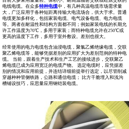
目前大多采用重量轻、体积小、耐高温辐射交联或硅烷交联的
电线电缆。在众多
特种电缆
中，有几种高温电缆市场需求量
大，广泛应用于各种短距离传输大电流场合，供大于求。普通
电缆更加多样化，包括家装电缆、电气设备电缆、电力电缆
等。两者在耐温性和结构方面都不同；例如家装电线的长期允
许工作温度为70℃，多用于家装；而特种电缆允许在250℃或
更高的温度下工作，多用于室外敷设。差别也很大。
经常使用的电力电缆包含油浸电缆，聚氯乙烯绝缘电缆，交联
聚乙烯电缆等，能够凭据差别的应用扩大为差别范例的特种电
缆。 当前，跟着生产技术和生产工艺的接续进步，交联聚乙
烯电缆已成为应用宽泛的电缆产物。 选定电缆时，应凭据差
别的情况和应用前提，并连结详细前提举行选定，以尽管削减
穿越种种管侧铁路，公路和通信电缆； 比方干脆埋入和浅沟
槽铺设技巧，应思量应用钢铠装电缆。