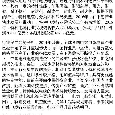
境或特殊用途的特种电线电缆。通过特殊的材料选择和结构设
计，具有一定的特殊性能，如耐高温、耐辐射等。耐光、耐
候、耐矿物油、耐溶剂、耐腐蚀、耐电晕、耐火等。根据不同
的特性，特种电缆可分为四种常见类型。2016年，在下游产业
快速发展的带动下，特种电缆行业需求较上年有所增长。2016
年，特种电缆行业实现销售收入2720.8亿元；实现产品销售利
润264.66亿元；实现利润总额142.86亿元。
行业发展趋势分析，2014年以来，全球各国电线电缆制造企业
已经开始了兼并重组步伐，而中国行业集中度低、高度分散化
的格局不利于行业的持续发展，在下游需求不断提升的情况
下，中国电线电缆制造企业的并购重组步伐将会加快，加之铜
期权的推出，会进一步减少原材料价格波动对制造企业的影
响，推动行业集中度的提升。相对于普通线缆，特种线缆具有
技术含量高、适用条件较严格、附加值高等特点，具有更优越
的特定性能，目前主要由少量外资企业、合资企业和国内企业
占据。随着我国科技进步、传统产业转型、新兴产业和高端制
造业崛起，特种电线电缆的需求将持续增长，发展潜力巨大。
根据我国对电线电缆主要应用领域——电力（新能源、智慧电
网）、轨道交通、航空航天、海洋工程等规划来看，未来我国
电线电缆行业前景向好，行业产品升级趋势明显。