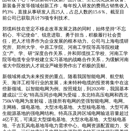
新装备开发等领域创新工作，每年投入研发的费用占销售收入
约3%，直接从事研发人员25人，占总人数的15.6％。截至目
前公司已获取共计79项专利技术。
郑缆科技在坚定不移走改革发展之路的同时，始终坚持“不忘
初心、牢记使命”、锐意进取、勇于担当，积极履行社会责
任，把人才培养作为企业发展的根本动力。公司与上海电缆研
究所、郑州大学、中原工学院、河南工学院等高等院校建
立“产、学、研”深度合作关系，并和郑缆技工学校、河南工学
院等电缆专业学校建立实习基地的战略合作关系，为缓解河南
省大中院校的人才就业严峻形势作出了积极的贡献。
新领域将成为未来投资的重点。随着我国智能电网、航空航
天、海洋工程等行业的发展，未来特种电缆的投资将集中在这
些新领域。以智能电网为例。按照规划，到2020年，我国基本
建成以“三化”特高压同步电网为受端，东北特高压电网和西北
750kV电网为发射端，连接所有电网的坚强智能电网。电网。
主网格。煤电基地、大型水电基地、大型核电基地、大型可再
生能源基地的强电网结构。特高压及跨区域电网输送容量超过
4亿千瓦，可满足大型煤电基地、大型水电基地、大型核电基
地、千吉瓦风电基地等电力需求中心。电网资源配置能力、安