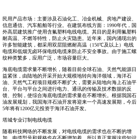
民用产品市场：主要涉及石油化工、冶金机械、房地产建设、
信息通信、汽车船舶等行业。在建筑布线方面：1990年代，国
外高层建筑推广使用含氟塑料电线电缆。其目的是利用氟塑料
耐高温、不燃等特性，防止火灾隐患。近年来，国内涌现出的
许多智能建筑，都采用双层阻燃耐高温（150℃及以上）电线
电缆和低烟无卤环保电线电缆来防止不安全事故。由于施工螺
纹种类繁多，应用广泛，市场容量巨大。
海底电缆需求量不断增长，随着目前全球石油、天然气能源日
益紧张，由陆地的开采开始大规模地转向海洋领域，海洋石
油、天然气工程项目规模不断扩大，需要从陆地向海上石油平
台、平台与平台之间进行电力、通讯的传输及技术数据的反
馈、控制，使综合海底电缆的需求量在不断增长。根据我国石
油发展规划，我国海洋石油开发将迎来一个高速发展期，今后
5年将有1200亿元投资于海洋石油开发。
塔城专业订制电线电缆
随着科技网络的不断发展，对电线电缆的需求也在不断的增
加，电缆型号和规格也在不断增加着，所以真正掌握这些知识