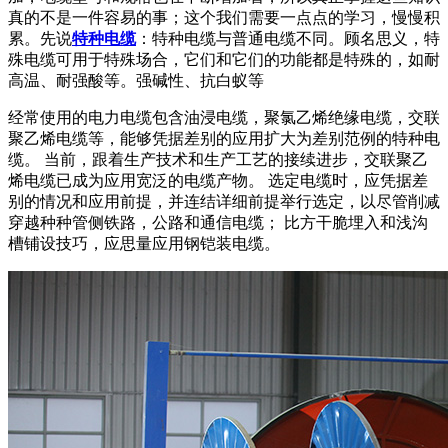
真的不是一件容易的事；这个我们需要一点点的学习，慢慢积
累。先说
特种电缆
：特种电缆与普通电缆不同。顾名思义，特
殊电缆可用于特殊场合，它们和它们的功能都是特殊的，如耐
高温、耐强酸等。强碱性、抗白蚁等
经常使用的电力电缆包含油浸电缆，聚氯乙烯绝缘电缆，交联
聚乙烯电缆等，能够凭据差别的应用扩大为差别范例的特种电
缆。 当前，跟着生产技术和生产工艺的接续进步，交联聚乙
烯电缆已成为应用宽泛的电缆产物。 选定电缆时，应凭据差
别的情况和应用前提，并连结详细前提举行选定，以尽管削减
穿越种种管侧铁路，公路和通信电缆； 比方干脆埋入和浅沟
槽铺设技巧，应思量应用钢铠装电缆。