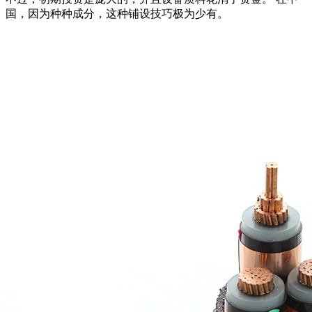
国，因为种种成分，这种铺设技巧极为少有。