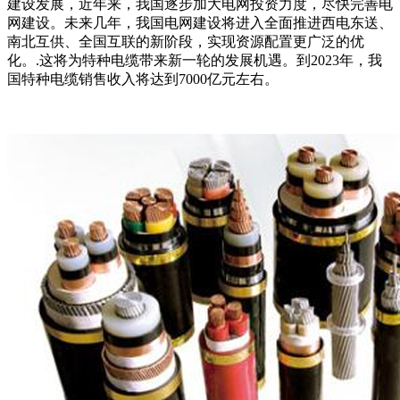
建设发展，近年来，我国逐步加大电网投资力度，尽快完善电
网建设。未来几年，我国电网建设将进入全面推进西电东送、
南北互供、全国互联的新阶段，实现资源配置更广泛的优
化。.这将为特种电缆带来新一轮的发展机遇。到2023年，我
国特种电缆销售收入将达到7000亿元左右。