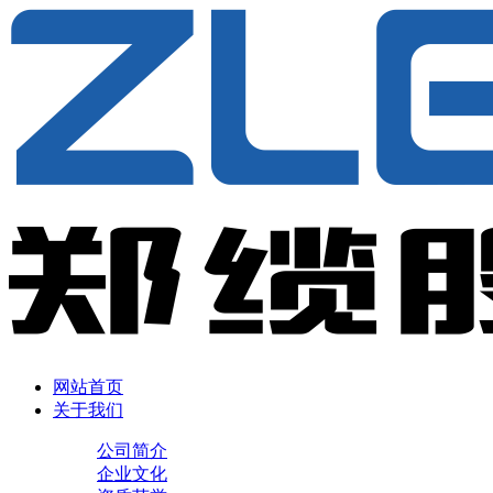
网站首页
关于我们
公司简介
企业文化