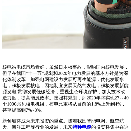
核电站电缆市场看好，虽然日本核事故，影响国内核电发展，
但早在我国“十一五”规划和2020年电力发展的基本方针是为深
化体制改革，加强电网建设力发展可再生能源，优化发展水
电，积极发展核电，因地制宜发展天然气发电，积极发展新能
源发电,贯彻发展低碳经济，重视生态环境保护，加大技术改
造力度，提高能源效率。按照其规划，到2020年将实现27～40
个1000兆瓦核电机组，核电比重将从目前的1.8%上升到4%，
甚至提高到7%~8%。
新领域将成为未来投资的重点。随着我国智能电网、航空航
天、海洋工程等行业的发展，未来
特种电缆
的投资将集中在这