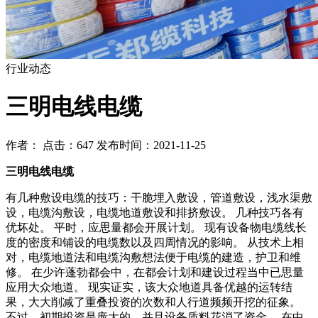
行业动态
三明电线电缆
作者： 点击：647 发布时间：2021-11-25
三明电线电缆
有几种敷设电缆的技巧：干脆埋入敷设，管道敷设，浅水渠敷
设，电缆沟敷设，电缆地道敷设和排挤敷设。 几种技巧各有
优坏处。 平时，应思量都会开展计划。 现有设备物电缆线长
度的密度和铺设的电缆数以及四周情况的影响。 从技术上相
对，电缆地道法和电缆沟敷想法便于电缆的建造，护卫和维
修。 在少许蓬勃都会中，在都会计划和建设过程当中已思量
应用大众地道。 现实证实，该大众地道具备优越的运转结
果，大大削减了重叠投资的次数和人行道频频开挖的征象。
不过，初期投资是庞大的，并且设备质料花消了资金。 在中