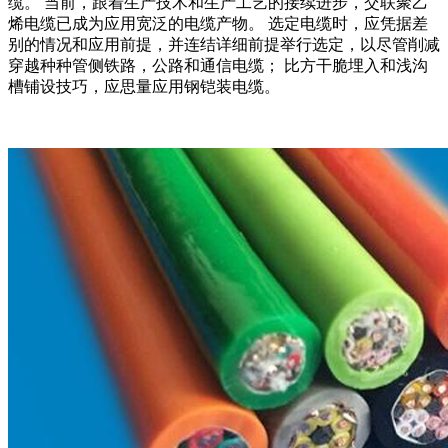
缆。 当前，跟着生产技术和生产工艺的接续进步，交联聚乙
烯电缆已成为应用宽泛的电缆产物。 选定电缆时，应凭据差
别的情况和应用前提，并连结详细前提举行选定，以尽管削减
穿越种种管侧铁路，公路和通信电缆； 比方干脆埋入和浅沟
槽铺设技巧，应思量应用钢铠装电缆。