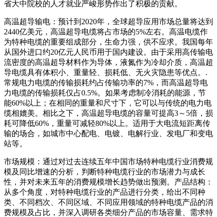
省大中院校的人才就业严峻形势作出了积极的贡献。
高温超导输电：预计到2020年，全球超导应用市场总量将达到
2440亿美元，高温超导电缆将占市场的5%左右。高温电缆作
为特种电缆的重要组成部分，生命力强，供不应求。我国每年
从国外进口约20亿元人民币用于国内建设。由于采用高传输电
流密度的高温超导材料作为导体，液氮作为冷却介质，高温超
导电缆具有体积小、重量轻、损耗低、无火灾隐患等优点。.
常规电力电缆的传输损耗约占传输功率的7%，而高温超导电
力电缆的传输损耗仅占0.5%。如果考虑制冷消耗的能源，节
能60%以上；在相同的重量和尺寸下，它可以与传统的电力电
缆相媲美。相比之下，高温超导电缆的容量可提高3～5倍，损
耗可降低60%，重量可减轻80%以上。适用于大电流短距离传
输的场合，如城市中心配电、电镀、电解行业、发电厂和变电
站等。
市场规模：通过对过去连续五年中国市场特种电缆行业消费规
模及同比增速的分析，判断特种电缆行业的市场潜力与成长
性，并对未来五年的消费规模增长趋势做出预测。产品结构：
从多个角度，对特种电缆行业的产品进行分类，给出不同种
类、不同档次、不同区域、不同应用领域的特种电缆产品的消
费规模及占比，并深入调研各类细分产品的市场容量、需求特