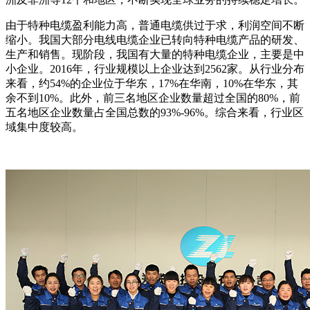
由于特种电缆盈利能力高，普通电缆供过于求，利润空间不断
缩小。我国大部分电线电缆企业已转向特种电缆产品的研发、
生产和销售。现阶段，我国有大量的特种电缆企业，主要是中
小企业。2016年，行业规模以上企业达到2562家。从行业分布
来看，约54%的企业位于华东，17%在华南，10%在华东，其
余不到10%。此外，前三名地区企业数量超过全国的80%，前
五名地区企业数量占全国总数的93%-96%。综合来看，行业区
域集中度较高。