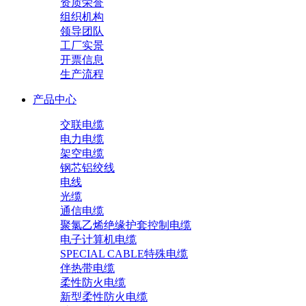
资质荣誉
组织机构
领导团队
工厂实景
开票信息
生产流程
产品中心
交联电缆
电力电缆
架空电缆
钢芯铝绞线
电线
光缆
通信电缆
聚氯乙烯绝缘护套控制电缆
电子计算机电缆
SPECIAL CABLE特殊电缆
伴热带电缆
柔性防火电缆
新型柔性防火电缆