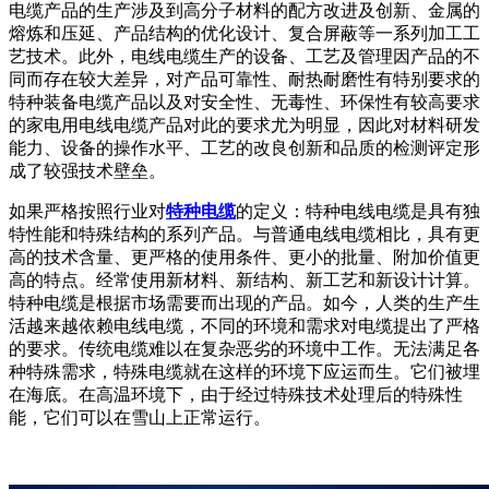
电缆产品的生产涉及到高分子材料的配方改进及创新、金属的
熔炼和压延、产品结构的优化设计、复合屏蔽等一系列加工工
艺技术。此外，电线电缆生产的设备、工艺及管理因产品的不
同而存在较大差异，对产品可靠性、耐热耐磨性有特别要求的
特种装备电缆产品以及对安全性、无毒性、环保性有较高要求
的家电用电线电缆产品对此的要求尤为明显，因此对材料研发
能力、设备的操作水平、工艺的改良创新和品质的检测评定形
成了较强技术壁垒。
如果严格按照行业对
特种电缆
的定义：特种电线电缆是具有独
特性能和特殊结构的系列产品。与普通电线电缆相比，具有更
高的技术含量、更严格的使用条件、更小的批量、附加价值更
高的特点。经常使用新材料、新结构、新工艺和新设计计算。
特种电缆是根据市场需要而出现的产品。如今，人类的生产生
活越来越依赖电线电缆，不同的环境和需求对电缆提出了严格
的要求。传统电缆难以在复杂恶劣的环境中工作。无法满足各
种特殊需求，特殊电缆就在这样的环境下应运而生。它们被埋
在海底。在高温环境下，由于经过特殊技术处理后的特殊性
能，它们可以在雪山上正常运行。