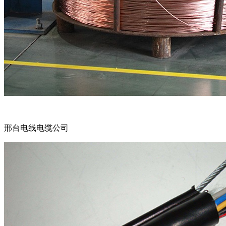
邢台电线电缆公司