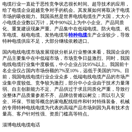
电缆行业一直处于恶性竞争状态很长时间。超导技术的应用，
给了电缆企业超越竞争对手的机会。其发展如何将取决于电缆
市场的吸收能力。我国虽然是世界电线电缆生产大国，大大小
小电缆企业数以万计，其中90%以上为中小企业。产品同质
化、重复建设现象严重。产品集中在低端电缆。防火电缆、机
车电缆、核电电缆、发热电缆等
特种电缆
生产企业较少，导致
特种电缆供应不足，大部分继续依赖进口。
国内电线电缆市场发展现状分析从行业整体来看，我国企业的
产品主要集中在中低端市场，市场竞争日益激烈。同时，我国
电线电缆行业集中度极低，中小企业占比95%以上。我国前十
名企业仅占国内市场份额的7%至10%，远低于美国的70%。目
前，我国电线电缆行业企业众多，低端电线电缆产品的市场产
业集中度较低、竞争较为激烈，部分中小企业由于技术力量薄
弱、自主创新能力不足、产品供过于求且同质化严重，导致行
业整体产品质量参差不齐、品牌信誉难以树立；而以引入安
全、环保、节能等概念的家电配线组件和针对特殊装备、机械
的专用特种电线电缆为代表的高端产品市场则因为具有技术含
量高、客户针对性强、资质门槛高等特点。
淄博电线电缆电话