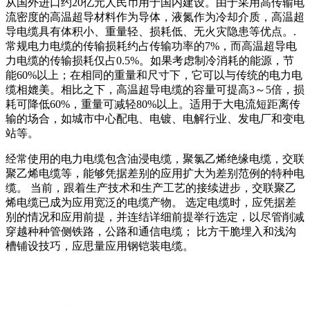
从国外进口约20亿元人民币用于国内建设。由于采用高传输电
流密度的高温超导材料作为导体，液氮作为冷却介质，高温超
导电缆具有体积小、重量轻、损耗低、无火灾隐患等优点。.
常规电力电缆的传输损耗约占传输功率的7%，而高温超导电
力电缆的传输损耗仅占0.5%。如果考虑制冷消耗的能源，节
能60%以上；在相同的重量和尺寸下，它可以与传统的电力电
缆相媲美。相比之下，高温超导电缆的容量可提高3～5倍，损
耗可降低60%，重量可减轻80%以上。适用于大电流短距离传
输的场合，如城市中心配电、电镀、电解行业、发电厂和变电
站等。
经常使用的电力电缆包含油浸电缆，聚氯乙烯绝缘电缆，交联
聚乙烯电缆等，能够凭据差别的应用扩大为差别范例的特种电
缆。 当前，跟着生产技术和生产工艺的接续进步，交联聚乙
烯电缆已成为应用宽泛的电缆产物。 选定电缆时，应凭据差
别的情况和应用前提，并连结详细前提举行选定，以尽管削减
穿越种种管侧铁路，公路和通信电缆； 比方干脆埋入和浅沟
槽铺设技巧，应思量应用钢铠装电缆。