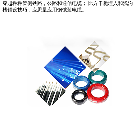
穿越种种管侧铁路，公路和通信电缆； 比方干脆埋入和浅沟
槽铺设技巧，应思量应用钢铠装电缆。