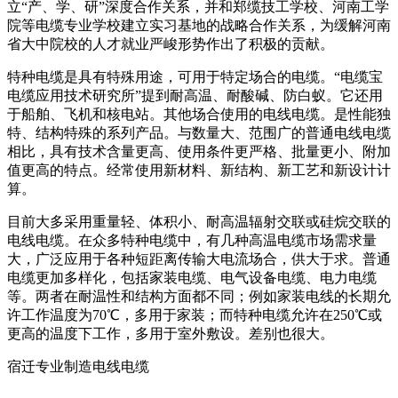
立“产、学、研”深度合作关系，并和郑缆技工学校、河南工学
院等电缆专业学校建立实习基地的战略合作关系，为缓解河南
省大中院校的人才就业严峻形势作出了积极的贡献。
特种电缆是具有特殊用途，可用于特定场合的电缆。“电缆宝
电缆应用技术研究所”提到耐高温、耐酸碱、防白蚁。它还用
于船舶、飞机和核电站。其他场合使用的电线电缆。是性能独
特、结构特殊的系列产品。与数量大、范围广的普通电线电缆
相比，具有技术含量更高、使用条件更严格、批量更小、附加
值更高的特点。经常使用新材料、新结构、新工艺和新设计计
算。
目前大多采用重量轻、体积小、耐高温辐射交联或硅烷交联的
电线电缆。在众多特种电缆中，有几种高温电缆市场需求量
大，广泛应用于各种短距离传输大电流场合，供大于求。普通
电缆更加多样化，包括家装电缆、电气设备电缆、电力电缆
等。两者在耐温性和结构方面都不同；例如家装电线的长期允
许工作温度为70℃，多用于家装；而特种电缆允许在250℃或
更高的温度下工作，多用于室外敷设。差别也很大。
宿迁专业制造电线电缆