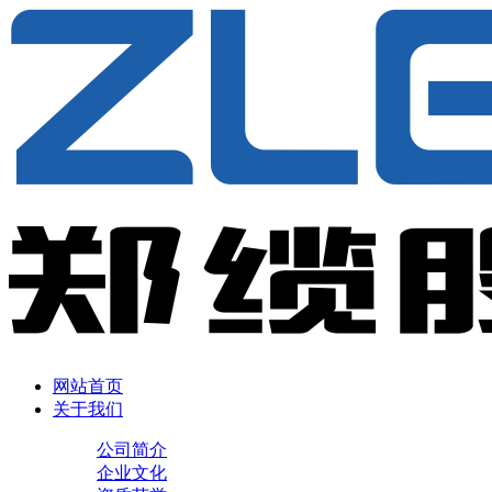
网站首页
关于我们
公司简介
企业文化