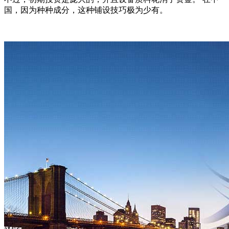
国，因为种种成分，这种铺设技巧极为少有。