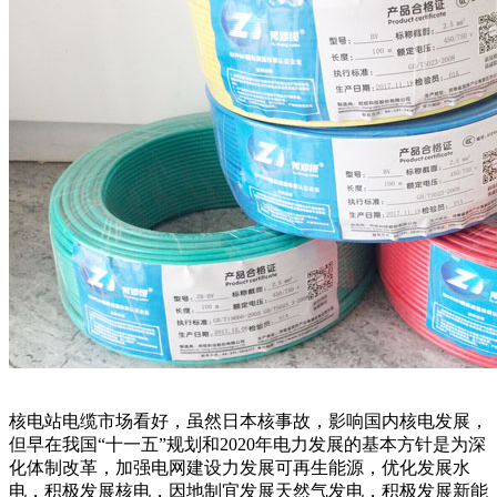
核电站电缆市场看好，虽然日本核事故，影响国内核电发展，
但早在我国“十一五”规划和2020年电力发展的基本方针是为深
化体制改革，加强电网建设力发展可再生能源，优化发展水
电，积极发展核电，因地制宜发展天然气发电，积极发展新能