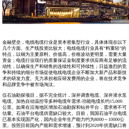
金融壁垒，电线电缆行业是资本密集型行业，具体体现在以下
几个方面。生产线投资比较大；电线电缆行业具有“料重轻”的
特点，以铜为主要原料。价值高，价格波动更明显，需要大量
资金；电缆行业现行的质量保证金制度要求供应商有足够的流
动性，以确保生产和销售的连续性和可持续性；日益激烈的竞
争和持续的细分市场促使电线电缆企业不断加大新产品和新技
术的研发力度。无力承担相应研发费用的企业，将在技术竞争
和品牌竞争中被市场淘汰。
仅石油勘探项目，据不完全统计，深井调查电缆、深井潜水泵
电缆、加热自动温控等多种电缆年需求-功能电缆长约15,000
公里。如果在沿海地区增加石油勘探和钻井平台，需求将不可
估量。石油平台电缆供需缺口较大。目前，我国石油平台电缆
已基本实现国产化，国内企业年生产能力约为8000～10000公
里。按照目前国内产能和需求增速，预计到2020年供需缺口将