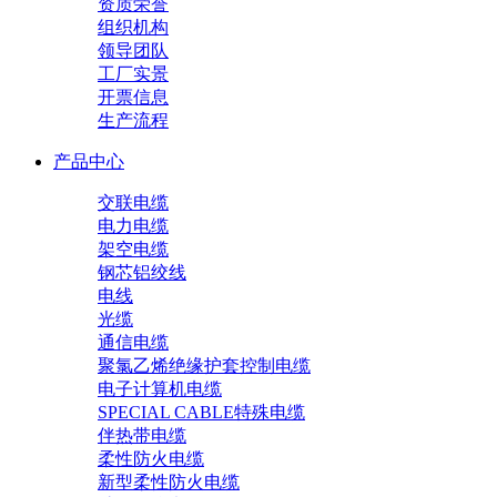
资质荣誉
组织机构
领导团队
工厂实景
开票信息
生产流程
产品中心
交联电缆
电力电缆
架空电缆
钢芯铝绞线
电线
光缆
通信电缆
聚氯乙烯绝缘护套控制电缆
电子计算机电缆
SPECIAL CABLE特殊电缆
伴热带电缆
柔性防火电缆
新型柔性防火电缆