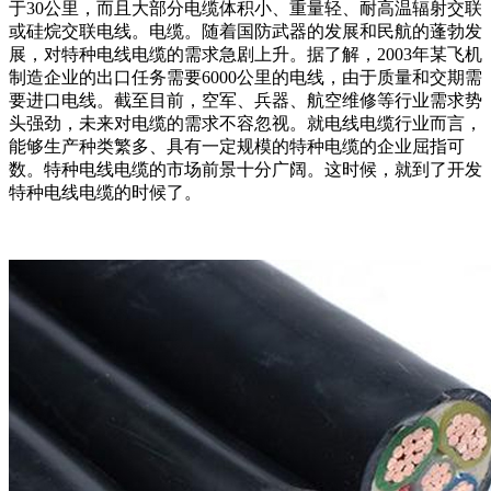
于30公里，而且大部分电缆体积小、重量轻、耐高温辐射交联
或硅烷交联电线。电缆。随着国防武器的发展和民航的蓬勃发
展，对特种电线电缆的需求急剧上升。据了解，2003年某飞机
制造企业的出口任务需要6000公里的电线，由于质量和交期需
要进口电线。截至目前，空军、兵器、航空维修等行业需求势
头强劲，未来对电缆的需求不容忽视。就电线电缆行业而言，
能够生产种类繁多、具有一定规模的特种电缆的企业屈指可
数。特种电线电缆的市场前景十分广阔。这时候，就到了开发
特种电线电缆的时候了。