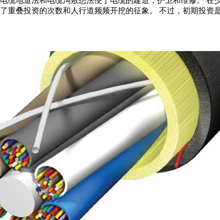
，电缆地道法和电缆沟敷想法便于电缆的建造，护卫和维修。 在
减了重叠投资的次数和人行道频频开挖的征象。 不过，初期投资