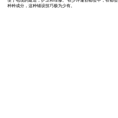
便于电缆的建造，护卫和维修。 在少许蓬勃都会中，在都
种种成分，这种铺设技巧极为少有。