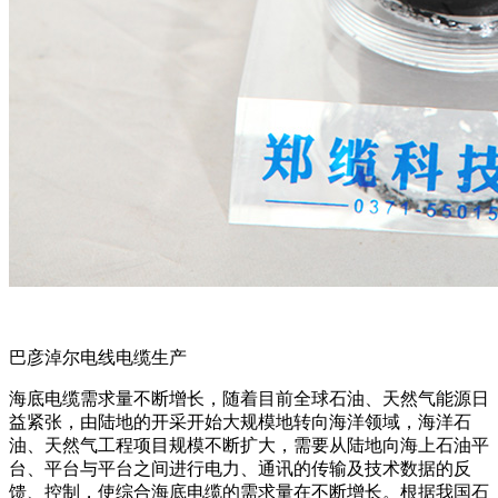
巴彦淖尔电线电缆生产
海底电缆需求量不断增长，随着目前全球石油、天然气能源日
益紧张，由陆地的开采开始大规模地转向海洋领域，海洋石
油、天然气工程项目规模不断扩大，需要从陆地向海上石油平
台、平台与平台之间进行电力、通讯的传输及技术数据的反
馈、控制，使综合海底电缆的需求量在不断增长。根据我国石