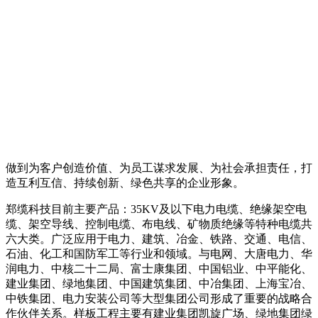
做到为客户创造价值、为员工谋求发展、为社会承担责任，打
造互利互信、持续创新、绿色共享的企业形象。
郑缆科技目前主要产品：35KV及以下电力电缆、绝缘架空电
缆、架空导线、控制电缆、布电线、矿物质绝缘等特种电缆共
六大类。广泛应用于电力、建筑、冶金、铁路、交通、电信、
石油、化工和国防军工等行业和领域。与电网、大唐电力、华
润电力、中核二十二局、富士康集团、中国铝业、中平能化、
建业集团、绿地集团、中国建筑集团、中冶集团、上海宝冶、
中铁集团、电力安装公司等大型集团公司形成了重要的战略合
作伙伴关系。样板工程主要有建业集团凯旋广场、绿地集团绿