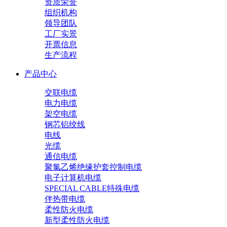
资质荣誉
组织机构
领导团队
工厂实景
开票信息
生产流程
产品中心
交联电缆
电力电缆
架空电缆
钢芯铝绞线
电线
光缆
通信电缆
聚氯乙烯绝缘护套控制电缆
电子计算机电缆
SPECIAL CABLE特殊电缆
伴热带电缆
柔性防火电缆
新型柔性防火电缆