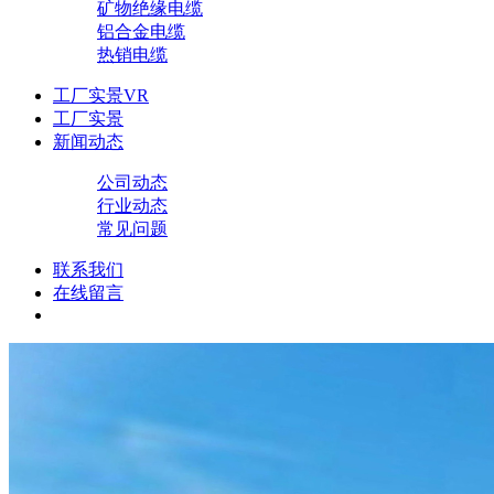
矿物绝缘电缆
铝合金电缆
热销电缆
工厂实景VR
工厂实景
新闻动态
公司动态
行业动态
常见问题
联系我们
在线留言