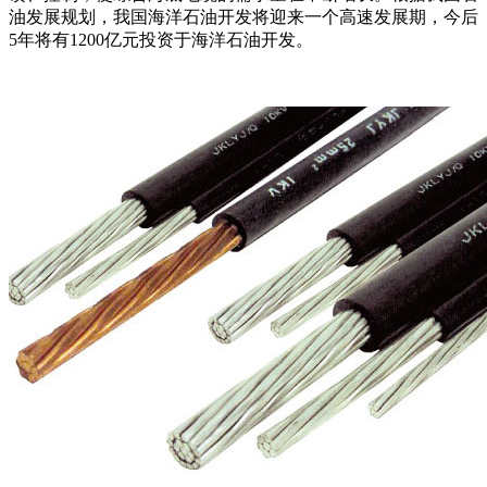
油发展规划，我国海洋石油开发将迎来一个高速发展期，今后
5年将有1200亿元投资于海洋石油开发。