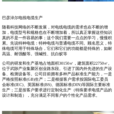
巴彦淖尔电线电缆生产
随着科技网络的不断发展，对电线电缆的需求也在不断的增
加，电缆型号和规格也在不断增加着，所以真正掌握这些知识
真的不是一件容易的事；这个我们需要一点点的学习，慢慢积
累。先说特种电缆：特种电缆与普通电缆不同。顾名思义，特
殊电缆可用于特殊场合，它们和它们的功能都是特殊的，如耐
高温、耐强酸等。强碱性、抗白蚁等
公司的研发和生产基地占地面积30150㎡，建筑面积22750㎡。
位于武陟产业集聚区创业路东段。引进了国内外先进的生产设
备、检测设备等。公司目前拥有多种产品标准生产能力，一是
严格按照标准(GB)生产；二是根据客户需求按国际电工委员
会标准(IEC)、英国标准(BS)、德国标准(DIN)等国际主要标准
生产；三是按客户要求进行定制化生产（特殊要求电缆产品的
设计和制造），充分满足不同客户的个性化产品需求。