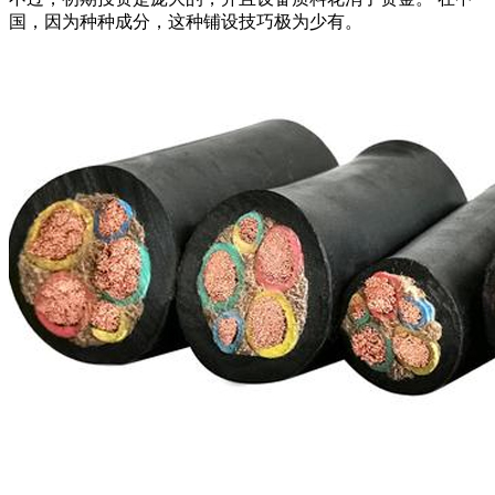
国，因为种种成分，这种铺设技巧极为少有。