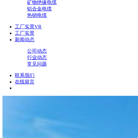
矿物绝缘电缆
铝合金电缆
热销电缆
工厂实景VR
工厂实景
新闻动态
公司动态
行业动态
常见问题
联系我们
在线留言