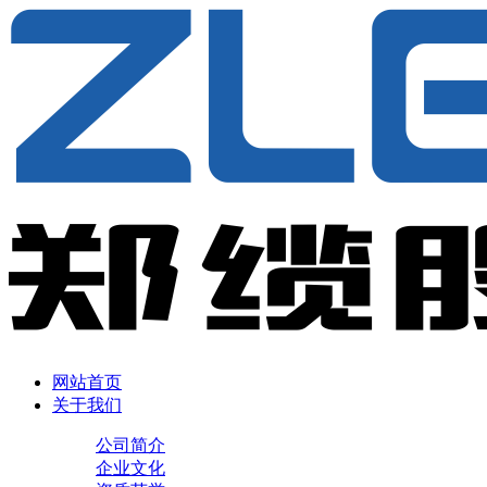
网站首页
关于我们
公司简介
企业文化