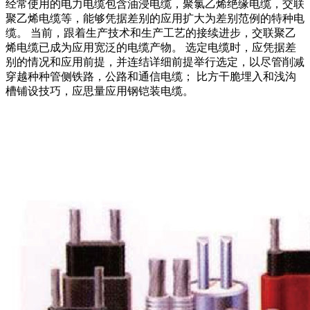
经常使用的电力电缆包含油浸电缆，聚氯乙烯绝缘电缆，交联
聚乙烯电缆等，能够凭据差别的应用扩大为差别范例的特种电
缆。 当前，跟着生产技术和生产工艺的接续进步，交联聚乙
烯电缆已成为应用宽泛的电缆产物。 选定电缆时，应凭据差
别的情况和应用前提，并连结详细前提举行选定，以尽管削减
穿越种种管侧铁路，公路和通信电缆； 比方干脆埋入和浅沟
槽铺设技巧，应思量应用钢铠装电缆。