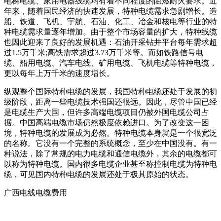
电梯电缆、家用电器线缆均有着不同程度的阻燃耐火要求。近
年来，随着国民经济的快速发展，特种电缆需求急剧增长。造
船、铁道、飞机、宇航、石油、化工、冶金和核电等行业的特
种电缆需求量逐年增加。由于整个市场容量的扩大，特种线缆
也因此迎来了良好的发展机遇：石油开采钻井平台每年需求超
过1.5万千米;高铁需求超过3.73万千米等。而如铁路信号电
缆、船用电缆、汽车电线、矿用电缆、飞机电缆等特种电缆，
更以每年上万千米的速度增长。
纵观整个国际特种电缆的发展，我国特种电缆还处于发展的初
级阶段，距离一些电缆技术强国还很远。因此，尽管中国已经
是电缆生产大国，但许多高端电缆项目仍被外国电缆公司占
据。中国高端电缆市场仍然极度依赖进口。为了改变这一困
境，特种电缆的发展成为必然。特种电缆本身就是一个很宽泛
的名称。它没有一个完整的系统概念，至少在中国没有。有一
种说法，除了常规的电力电缆和通信电缆外，其余的电缆都可
以称为特种电缆。国内很多电缆企业甚至称控制电缆为特种电
缆，可见国内特种电缆的发展还处于极其原始的状态。
广西电线电缆费用