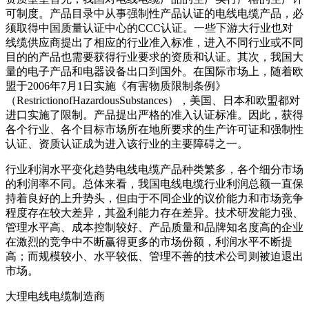
可制度。产品目录中从事强制性产品认证的电线电缆产品，必
须取得中国质量认证中心的CCC认证。一些下游大行业也对
线缆供应商提出了相应的行业准入标准，进入不同行业或不同
目的的产品也需要获得行业要求的资质和认证。其次，我国大
量的电子产品和电器设备出口到国外。在国际市场上，随着欧
盟于2006年7月1日实施《有害物质限制条例》
（RestrictionofHazardousSubstances），美国、日本和欧盟都对
进口实施了限制。产品提出严格的准入认证标准。因此，获得
各个行业、各个目标市场所在地所要求的生产许可证和强制性
认证、资质认证成为进入该行业的主要障碍之一。
行业利润水平变化趋势电线电缆产品种类繁多，各个细分市场
的利润率不同。总体来看，我国电线电缆行业利润总额一直保
持着良好的上升势头，但由于不同企业的议价能力和市场竞争
程度存在较大差异，其盈利能力存在差异。技术研发能力强、
管理水平高、成本控制较好、产品质量和品牌知名度高的企业
在激烈的竞争中不断赢得更多的市场份额，利润水平不断提
高；而规模较小、水平较低、管理不善的技术公司则被迫退出
市场。
大理电线电缆制造商