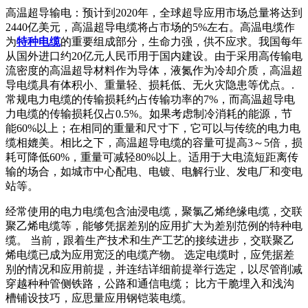
高温超导输电：预计到2020年，全球超导应用市场总量将达到
2440亿美元，高温超导电缆将占市场的5%左右。高温电缆作
为
特种电缆
的重要组成部分，生命力强，供不应求。我国每年
从国外进口约20亿元人民币用于国内建设。由于采用高传输电
流密度的高温超导材料作为导体，液氮作为冷却介质，高温超
导电缆具有体积小、重量轻、损耗低、无火灾隐患等优点。.
常规电力电缆的传输损耗约占传输功率的7%，而高温超导电
力电缆的传输损耗仅占0.5%。如果考虑制冷消耗的能源，节
能60%以上；在相同的重量和尺寸下，它可以与传统的电力电
缆相媲美。相比之下，高温超导电缆的容量可提高3～5倍，损
耗可降低60%，重量可减轻80%以上。适用于大电流短距离传
输的场合，如城市中心配电、电镀、电解行业、发电厂和变电
站等。
经常使用的电力电缆包含油浸电缆，聚氯乙烯绝缘电缆，交联
聚乙烯电缆等，能够凭据差别的应用扩大为差别范例的特种电
缆。 当前，跟着生产技术和生产工艺的接续进步，交联聚乙
烯电缆已成为应用宽泛的电缆产物。 选定电缆时，应凭据差
别的情况和应用前提，并连结详细前提举行选定，以尽管削减
穿越种种管侧铁路，公路和通信电缆； 比方干脆埋入和浅沟
槽铺设技巧，应思量应用钢铠装电缆。