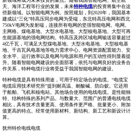
新领域将成为未来投资的重点。随着我国智能电网、航空航
天、海洋工程等行业的发展，未来
特种电缆
的投资将集中在这
些新领域。以智能电网为例。按照规划，到2020年，我国基本
建成以“三化”特高压同步电网为受端，东北特高压电网和西北
750kV电网为发射端，连接所有电网的坚强智能电网。电网。
主网格。煤电基地、大型水电基地、大型核电基地、大型可再
生能源基地的强电网结构。特高压及跨区域电网输送容量超过
4亿千瓦，可满足大型煤电基地、大型水电基地、大型核电基
地、千吉瓦风电基地等电力需求中心。电网资源配置能力、安
全水平、运行效率以及电网与电源和用户的互动性得到显着提
升。随着智能电网建设的全面部署，依托与电网良好的业务合
作关系，特种电缆行业将受益于我国智能电网的建设。
特种电缆是具有特殊用途，可用于特定场合的电缆。“电缆宝
电缆应用技术研究所”提到耐高温、耐酸碱、防白蚁。它还用
于船舶、飞机和核电站。其他场合使用的电线电缆。是性能独
特、结构特殊的系列产品。与数量大、范围广的普通电线电缆
相比，具有技术含量更高、使用条件更严格、批量更小、附加
值更高的特点。经常使用新材料、新结构、新工艺和新设计计
算。
抚州特价电线电缆