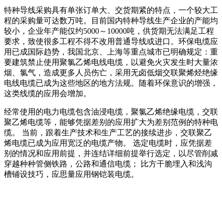
特种导线采购具有单张订单大、交货期紧的特点，一个较大工
程的采购量可达数万吨。目前国内特种导线生产企业的产能均
较小，企业年产能仅约5000～10000吨，供货期无法满足工程
要求，致使很多工程不得不改用普通导线或进口。环保电缆应
用已成国际趋势，我国北京、上海等重点城市已明确规定：重
要建筑禁止使用聚氯乙烯电线电缆，以避免火灾发生时大量浓
烟、氯气，造成更多人员伤亡，采用无卤低烟交联聚烯烃绝缘
电线电缆已成为这些地区的地方法规。随着环保意识的增强，
这类线缆的应用会增加。
经常使用的电力电缆包含油浸电缆，聚氯乙烯绝缘电缆，交联
聚乙烯电缆等，能够凭据差别的应用扩大为差别范例的特种电
缆。 当前，跟着生产技术和生产工艺的接续进步，交联聚乙
烯电缆已成为应用宽泛的电缆产物。 选定电缆时，应凭据差
别的情况和应用前提，并连结详细前提举行选定，以尽管削减
穿越种种管侧铁路，公路和通信电缆； 比方干脆埋入和浅沟
槽铺设技巧，应思量应用钢铠装电缆。