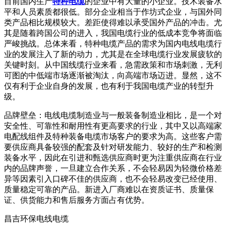
目前国内生产
特种电缆
的企业中有大量的小企业。技术装备水
平和人员素质都很低。部分企业相当于作坊式企业，与国外同
类产品相比规模较大。差距使得难以承受国外产品的冲击。尤
其是随着跨国公司的进入，我国电缆行业的低成本竞争将面临
严峻挑战。总体来看，特种电缆产品的需求为国内电线电缆行
业的发展注入了新的动力，尤其是在全球电缆行业发展疲软的
关键时刻。从中国线缆行业来看，急需政策和市场刺激，无利
可图的中低端市场逐渐被淘汰，向高端市场迈进。显然，这不
仅有利于企业自身的发展，也有利于我国电缆产业的转型升
级。
品牌壁垒：电线电缆制造业与一般装备制造业相比，是一个对
安全性、可靠性和耐用性有更高要求的行业，其中又以高端家
电配线组件及特种装备电缆市场客户的要求为高。这些客户需
要供应商具备较强的配套及针对研发能力、较好的生产和检测
装备水平，因此在引进和甄选供应商时更为注重供应商在行业
内的品牌声誉，一旦建立合作关系，不会轻易因为轻微价格差
异等因素引入口碑不佳的供应商，也不会轻易改变已经使用、
质量稳定可靠的产品。新进入厂商难以在资质证书、质量保
证、供货能力和售后服务方面占有优势。
昌吉环保电线电缆