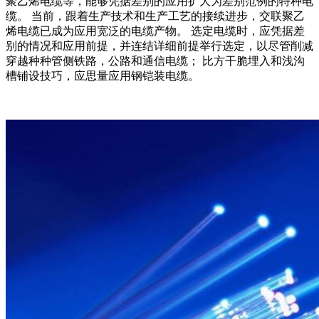
聚乙烯电缆等，能够凭据差别的应用扩大为差别范例的特种电
缆。 当前，跟着生产技术和生产工艺的接续进步，交联聚乙
烯电缆已成为应用宽泛的电缆产物。 选定电缆时，应凭据差
别的情况和应用前提，并连结详细前提举行选定，以尽管削减
穿越种种管侧铁路，公路和通信电缆； 比方干脆埋入和浅沟
槽铺设技巧，应思量应用钢铠装电缆。