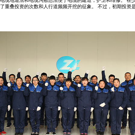
，电缆地道法和电缆沟敷想法便于电缆的建造，护卫和维修。 在
减了重叠投资的次数和人行道频频开挖的征象。 不过，初期投资