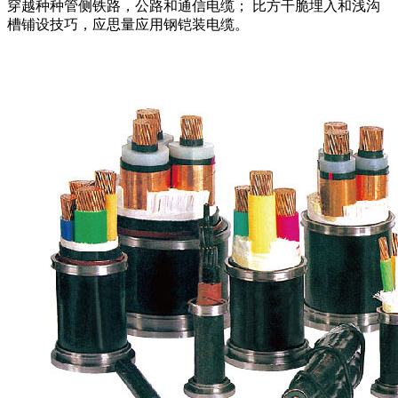
穿越种种管侧铁路，公路和通信电缆； 比方干脆埋入和浅沟
槽铺设技巧，应思量应用钢铠装电缆。