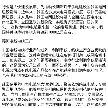
行业进入快速发展期。为推动长期滞后于供电建设的我国电网
建设发展，近年来，我国逐步加大电网投资力度，尽快完善电
网建设。未来几年，我国电网建设将进入全面推进西电东送、
南北互供、全国互联的新阶段，实现资源配置更广泛的优
化。.这将为特种电缆带来新一轮的发展机遇。到2023年，我
国特种电缆销售收入将达到7000亿元左右。
漯河电线电缆工厂
中国电线电缆行业产能过剩、利润率低，线缆生产企业反映的
行业经营困难。这种声音经常出现在各种报刊杂志或网络媒体
上，但实际上，这个问题需要细分。电缆行业利润率低是错误
的。这是因为它只知道一个，而不知道另一个。并非所有有线
电视公司或有线电视产品都存在产能过剩和利润率低的情况。
也有毛利润在25%以上的有线电视公司。
经常使用的电力电缆包含油浸电缆，聚氯乙烯绝缘电缆，交联
聚乙烯电缆等，能够凭据差别的应用扩大为差别范例的特种电
缆。 当前，跟着生产技术和生产工艺的接续进步，交联聚乙
烯电缆已成为应用宽泛的电缆产物。 选定电缆时，应凭据差
别的情况和应用前提，并连结详细前提举行选定，以尽管削减